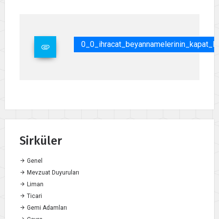
0_0_ihracat_beyannamelerinin_kapat_l
Sirküler
Genel
Mevzuat Duyuruları
Liman
Ticari
Gemi Adamları