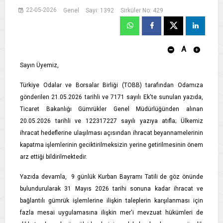
22-05-2026
Genel
Sayı: 1392
Sirküler No: 429
A
Sayın Üyemiz,
Türkiye Odalar ve Borsalar Birliği (TOBB) tarafından Odamıza
gönderilen 21.05.2026 tarihli ve 7171 sayılı Ek'te sunulan yazıda,
Ticaret Bakanlığı Gümrükler Genel Müdürlüğünden alınan
20.05.2026 tarihli ve 122317227 sayılı yazıya atıfla; Ülkemiz
ihracat hedeflerine ulaşılması açısından ihracat beyannamelerinin
kapatma işlemlerinin geciktirilmeksizin yerine getirilmesinin önem
arz ettiği bildirilmektedir.
Yazıda devamla, 9 günlük Kurban Bayramı Tatili de göz önünde
bulundurularak 31 Mayıs 2026 tarihi sonuna kadar ihracat ve
bağlantılı gümrük işlemlerine ilişkin taleplerin karşılanması için
fazla mesai uygulamasına ilişkin mer'i mevzuat hükümleri de