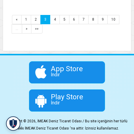
«
1
2
3
4
5
6
7
8
9
10
…
»
»»
App Store
İndir
Play Store
İndir
Copyright © 2026, İMEAK Deniz Ticaret Odası / Bu site içeriğinin her türlü
hakkı İMEAK Deniz Ticaret Odası 'na aittir. İzinsiz kullanılamaz.