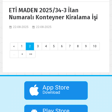
ETİ MADEN 2025/34-3 İlan
Numaralı Konteyner Kiralama İşi
22-08-2025
22-08-2025
«
1
2
3
4
5
6
7
8
9
10
…
»
»»
App Store
Download
Play Store