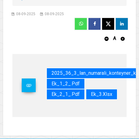
08-09-2025
08-09-2025
A
2025_36_3_lan_numarali_konteyner_kir
Ek_1_2_.pdf
Ek_2_1_.pdf
Ek_3.xlsx