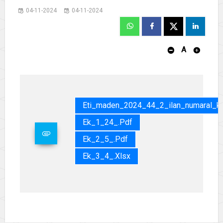
04-11-2024
04-11-2024
A
Eti_maden_2024_44_2_ilan_numaral_kon
Ek_1_24_.pdf
Ek_2_5_.pdf
Ek_3_4_.xlsx