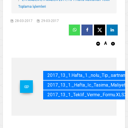
Toplama İşlemleri
28-03-2017
29-03-2017
A
2017_13_1.Hafta_1._nolu_Tip_sartnam
2017_13_1._Hafta_Ic_Tasima_Maliyet_
2017_13_1_Teklif_Verme_Formu.XLSX