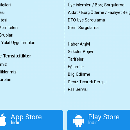
lgileri
Üye İşlemleri / Borç Sorgulama
esi
Aidat / Borç Ödeme / Faaliyet Bel
tesi
DTO Üye Sorgulama
Komiteleri
Gemi Sorgulama
Grupları
z Yakıt Uygulamaları
Haber Arşivi
Sirküler Arşivi
 Temsilcilikler
Tarifeler
imiz
Eğitimler
liklerimiz
Bilgi Edinme
üroları
Deniz Ticareti Dergisi
Rss Servisi
App Store
Play Store
İndir
İndir