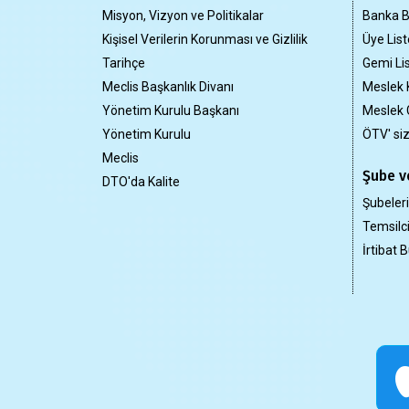
Misyon, Vizyon ve Politikalar
Banka Bi
Kişisel Verilerin Korunması ve Gizlilik
Üye List
Tarihçe
Gemi Lis
Meclis Başkanlık Divanı
Meslek 
Yönetim Kurulu Başkanı
Meslek 
Yönetim Kurulu
ÖTV' si
Meclis
Şube ve
DTO'da Kalite
Şubeler
Temsilci
İrtibat B