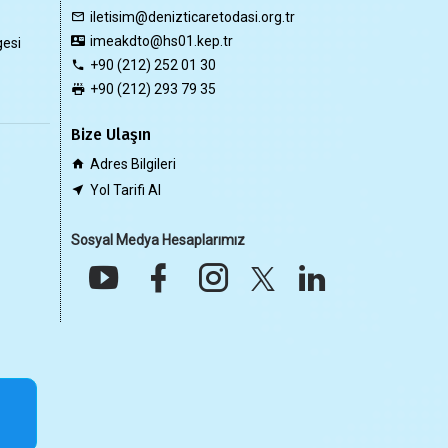
iletisim@denizticaretodasi.org.tr
imeakdto@hs01.kep.tr
gesi
+90 (212) 252 01 30
+90 (212) 293 79 35
Bize Ulaşın
Adres Bilgileri
Yol Tarifi Al
Sosyal Medya Hesaplarımız