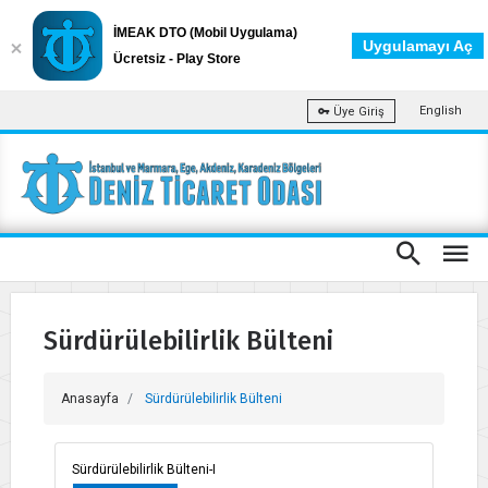
İMEAK DTO (Mobil Uygulama)
Uygulamayı Aç
Ücretsiz - Play Store
English
Üye Giriş
Sürdürülebilirlik Bülteni
Anasayfa
Sürdürülebilirlik Bülteni
Sürdürülebilirlik Bülteni-I