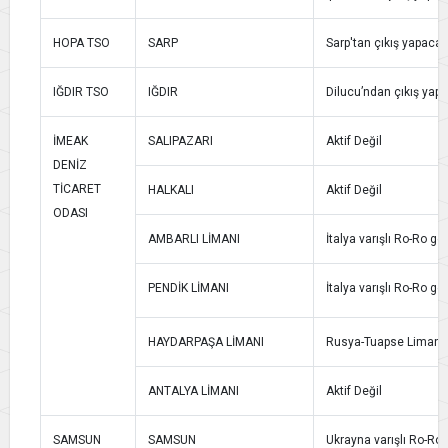
HOPA TSO
SARP
Sarp'tan çıkış yapacak 
IĞDIR TSO
IĞDIR
Dilucu’ndan çıkış yapa
İMEAK
SALIPAZARI
Aktif Değil
DENİZ
TİCARET
HALKALI
Aktif Değil
ODASI
AMBARLI LİMANI
İtalya varışlı Ro-Ro ge
PENDİK LİMANI
İtalya varışlı Ro-Ro ge
HAYDARPAŞA LİMANI
Rusya-Tuapse Limanı va
ANTALYA LİMANI
Aktif Değil
SAMSUN
SAMSUN
Ukrayna varışlı Ro-Ro g