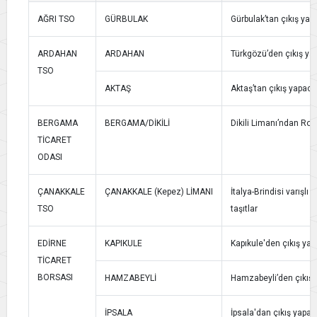
AĞRI TSO
GÜRBULAK
Gürbulak’tan çıkış yap
ARDAHAN
ARDAHAN
Türkgözü’den çıkış yap
TSO
AKTAŞ
Aktaş’tan çıkış yapacak
BERGAMA
BERGAMA/DİKİLİ
Dikili Limanı’ndan Ro-R
TİCARET
ODASI
ÇANAKKALE
ÇANAKKALE (Kepez) LİMANI
İtalya-Brindisi varışlı
TSO
taşıtlar
EDİRNE
KAPIKULE
Kapıkule'den çıkış yap
TİCARET
BORSASI
HAMZABEYLİ
Hamzabeyli’den çıkış 
İPSALA
İpsala'dan çıkış yapaca