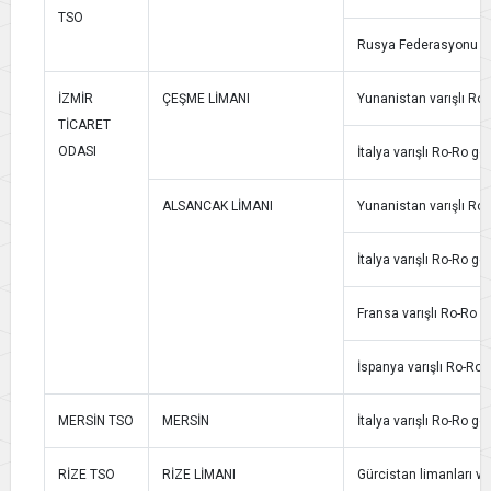
TSO
Rusya Federasyonu varı
İZMİR
ÇEŞME LİMANI
Yunanistan varışlı Ro-R
TİCARET
ODASI
İtalya varışlı Ro-Ro gem
ALSANCAK LİMANI
Yunanistan varışlı Ro-R
İtalya varışlı Ro-Ro gem
Fransa varışlı Ro-Ro ge
İspanya varışlı Ro-Ro g
MERSİN TSO
MERSİN
İtalya varışlı Ro-Ro ge
RİZE TSO
RİZE LİMANI
Gürcistan limanları var