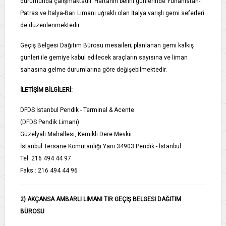
durumunda çalışmaktadır. Haftanın belirli günlerinde Yunanistan-
Patras ve İtalya-Bari Limanı uğraklı olan İtalya varışlı gemi seferleri
de düzenlenmektedir.
Geçiş Belgesi Dağıtım Bürosu mesaileri; planlanan gemi kalkış
günleri ile gemiye kabul edilecek araçların sayısına ve liman
sahasına gelme durumlarına göre değişebilmektedir.
İLETİŞİM BİLGİLERİ:
DFDS İstanbul Pendik - Terminal & Acente
(DFDS Pendik Limanı)
Güzelyalı Mahallesi, Kemikli Dere Mevkii
İstanbul Tersane Komutanlığı Yanı 34903 Pendik - İstanbul
Tel: 216 494 44 97
Faks : 216 494 44 96
2) AKÇANSA AMBARLI LİMANI TIR GEÇİŞ BELGESİ DAĞITIM
BÜROSU