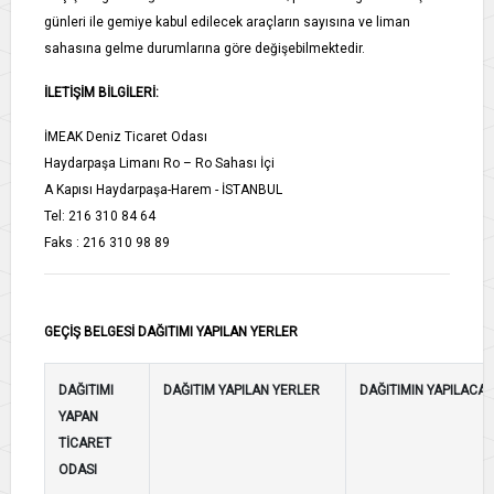
günleri ile gemiye kabul edilecek araçların sayısına ve liman
sahasına gelme durumlarına göre değişebilmektedir.
İLETİŞİM BİLGİLERİ:
İMEAK Deniz Ticaret Odası
Haydarpaşa Limanı Ro – Ro Sahası İçi
A Kapısı Haydarpaşa-Harem - İSTANBUL
Tel: 216 310 84 64
Faks : 216 310 98 89
GEÇİŞ BELGESİ DAĞITIMI YAPILAN YERLER
DAĞITIMI
DAĞITIM YAPILAN YERLER
DAĞITIMIN YAPILACAĞ
YAPAN
TİCARET
ODASI