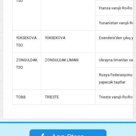
TSO
Fransa varışlı Ro-Ro ge
Yunanistan varışlı Ro-
YÜKSEKOVA
YÜKSEKOVA
Esendere’den çıkış yap
TSO
ZONGULDAK
ZONGULDAK LİMANI
Ukrayna limanları varış
TSO
Rusya Federasyonu lima
yapacak taşıtlar
TOBB
TRİESTE
Trieste varışlı Ro-Ro g