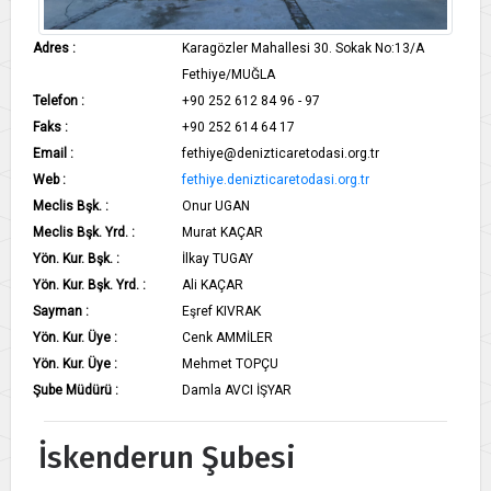
Adres :
Karagözler Mahallesi 30. Sokak No:13/A
Fethiye/MUĞLA
Telefon :
+90 252 612 84 96 - 97
Faks :
+90 252 614 64 17
Email :
fethiye@denizticaretodasi.org.tr
Web :
fethiye.denizticaretodasi.org.tr
Meclis Bşk. :
Onur UGAN
Meclis Bşk. Yrd. :
Murat KAÇAR
Yön. Kur. Bşk. :
İlkay TUGAY
Yön. Kur. Bşk. Yrd. :
Ali KAÇAR
Sayman :
Eşref KIVRAK
Yön. Kur. Üye :
Cenk AMMİLER
Yön. Kur. Üye :
Mehmet TOPÇU
Şube Müdürü :
Damla AVCI İŞYAR
İskenderun Şubesi