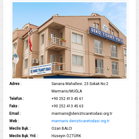
Adres :
Sarıana Mahallesi. 23.Sokak No:2
Marmaris/MUĞLA
Telefon :
+90 252 413 45 61
Faks :
+90 252 413 45 63
Email :
marmaris@denizticaretodasi.org.tr
Web :
marmaris.denizticaretodasi.org.tr
Meclis Bşk. :
Ozan BALCI
Meclis Bşk. Yrd. :
Hüseyin ÖZTÜRK