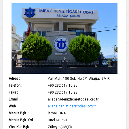
Adres :
Yalı Mah. 180 Sok. No:5/1 Aliağa/İZMİR
Telefon :
+90 232 617 10 25
Faks :
+90 232 617 10 23
Email :
aliaga@denizticaretodasi.org.tr
Web :
aliaga.denizticaretodasi.org.tr
Meclis Bşk. :
İsmail ÖNAL
Meclis Bşk. Yrd. :
Birol KORKUT
Yön. Kur. Bşk. :
Zübeyir ŞİMŞEK