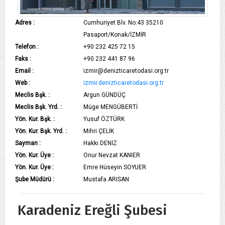
Adres :
Cumhuriyet Blv. No:43 35210
Pasaport/Konak/İZMİR
Telefon :
+90 232 425 72 15
Faks :
+90 232 441 87 96
Email :
izmir@denizticaretodasi.org.tr
Web :
izmir.denizticaretodasi.org.tr
Meclis Bşk. :
Argun GÜNDÜÇ
Meclis Bşk. Yrd. :
Müge MENGÜBERTİ
Yön. Kur. Bşk. :
Yusuf ÖZTÜRK
Yön. Kur. Bşk. Yrd. :
Mihri ÇELİK
Sayman :
Hakkı DENİZ
Yön. Kur. Üye :
Onur Nevzat KANIER
Yön. Kur. Üye :
Emre Hüseyin SOYUER
Şube Müdürü :
​Mustafa ARISAN
Karadeniz Ereğli Şubesi