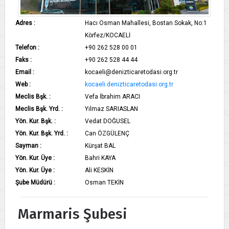
Adres :
Hacı Osman Mahallesi, Bostan Sokak, No:1
Körfez/KOCAELİ
Telefon :
+90 262 528 00 01
Faks :
+90 262 528 44 44
Email :
kocaeli@denizticaretodasi.org.tr
Web :
kocaeli.denizticaretodasi.org.tr
Meclis Bşk. :
Vefa İbrahim ARACI
Meclis Bşk. Yrd. :
Yılmaz SARIASLAN
Yön. Kur. Bşk. :
Vedat DOĞUSEL
Yön. Kur. Bşk. Yrd. :
Can ÖZGÜLENÇ
Sayman :
Kürşat BAL
Yön. Kur. Üye :
Bahri KAYA
Yön. Kur. Üye :
Ali KESKİN
Şube Müdürü :
Osman TEKİN
Marmaris Şubesi