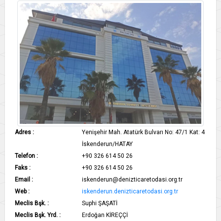
Adres :
Yenişehir Mah. Atatürk Bulvarı No: 47/1 Kat: 4
İskenderun​/HATAY
Telefon :
+90 326 614 50 26
Faks :
+90 326 614 50 26​
Email :
iskenderun@denizticaretodasi.org.tr
Web :
iskenderun.denizticaretodasi.org.tr
Meclis Bşk. :
Suphi ŞAŞATİ
Meclis Bşk. Yrd. :
Erdoğan KİREÇÇİ