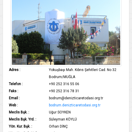
Adres :
Yokuşbaşı Mah. Kıbrıs Şehitleri Cad. No 32
Bodrum/MUĞLA
Telefon :
+90 252 316 55 06
Faks :
+90 252 316 78 31 ​
Email :
bodrum@denizticaretodasi.org.tr
Web :
bodrum.denizticaretodasi.org.tr
Meclis Bşk. :
Uğur SOYKEN
Meclis Bşk. Yrd. :
Süleyman KÖYLÜ
Yön. Kur. Bşk. :
Orhan DİNÇ