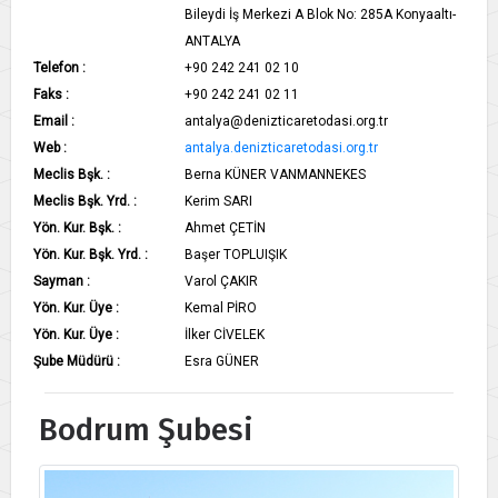
Bileydi İş Merkezi A Blok No: 285A Konyaaltı-
ANTALYA
Telefon :
+90 242 241 02 10
Faks :
+90 242 241 02 11
Email :
antalya@denizticaretodasi.org.tr
Web :
antalya.denizticaretodasi.org.tr
Meclis Bşk. :
Berna KÜNER VANMANNEKES
Meclis Bşk. Yrd. :
Kerim SARI
Yön. Kur. Bşk. :
Ahmet ÇETİN
Yön. Kur. Bşk. Yrd. :
Başer TOPLUIŞIK
Sayman :
Varol ÇAKIR
Yön. Kur. Üye :
Kemal PİRO
Yön. Kur. Üye :
İlker CİVELEK
Şube Müdürü :
Esra GÜNER
Bodrum Şubesi