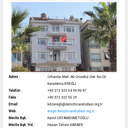
Adres :
Orhanlar Mah. Ali Onsekiz Sok. No:26
Karadeniz/EREĞLİ
Telefon :
+90 372 323 64 95-96-97
Faks :
+90 372 322 55 29
Email :
kdzeregli@denizticaretodasi.org.tr
Web :
eregli.denizticaretodasi.org.tr
Meclis Bşk. :
Kamil USTAMEHMETOĞLU
Meclis Bşk. Yrd. :
Hasan Tahsin KARAER