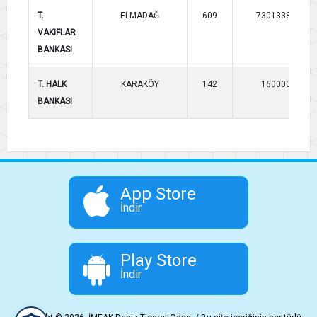
T.
ELMADAĞ
609
7301338737
VAKIFLAR
BANKASI
T. HALK
KARAKÖY
142
16000049
BANKASI
App Store
İndir
Play Store
İndir