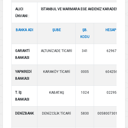
ALICI
İSTANBUL VE MARMARA EGE AKDENİZ KARADENİZ BÖL
ÜNVANI :
BANKA ADI
ŞUBE
ŞB.
HESAP NO
KODU
GARANTİ
ALTUNİZADE TİCARİ
341
6296796
BANKASI
YAPIKREDİ
KARAKÖY TİCARİ
0005
60425651
BANKASI
T. İŞ
KABATAŞ
1024
0229536
BANKASI
DENİZBANK
DENİZCİLİK TİCARİ
5830
005800730133873