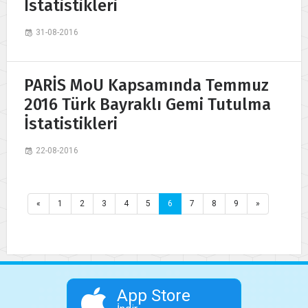
İstatistikleri
31-08-2016
PARİS MoU Kapsamında Temmuz
2016 Türk Bayraklı Gemi Tutulma
İstatistikleri
22-08-2016
«
1
2
3
4
5
6
7
8
9
»
App Store