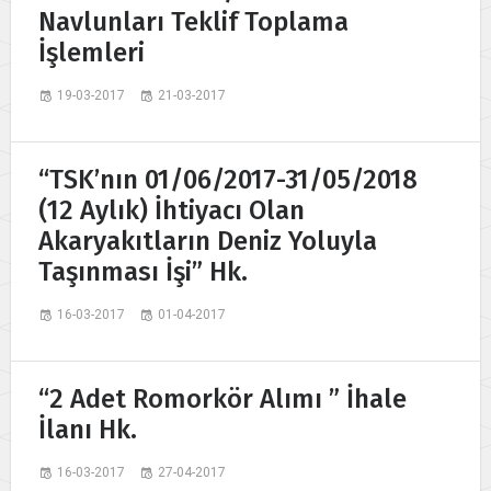
Navlunları Teklif Toplama
İşlemleri
19-03-2017
21-03-2017
“TSK’nın 01/06/2017-31/05/2018
(12 Aylık) İhtiyacı Olan
Akaryakıtların Deniz Yoluyla
Taşınması İşi” Hk.
16-03-2017
01-04-2017
“2 Adet Romorkör Alımı ” İhale
İlanı Hk.
16-03-2017
27-04-2017