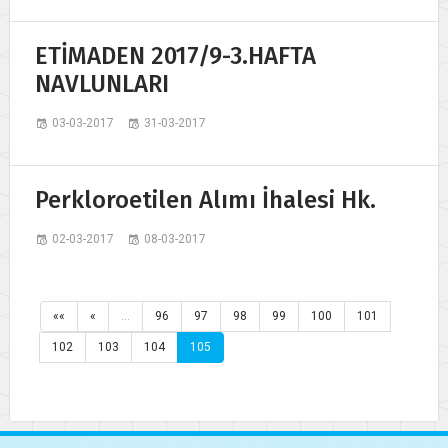
ETİMADEN 2017/9-3.HAFTA
NAVLUNLARI
03-03-2017
31-03-2017
Perkloroetilen Alımı İhalesi Hk.
02-03-2017
08-03-2017
««
«
…
96
97
98
99
100
101
102
103
104
105