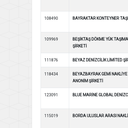
108490
BAYRAKTAR KONTEYNER TAŞIM
109969
BEŞİKTAŞ DÖKME YÜK TAŞIMA
ŞİRKETİ
111876
BEYAZ DENİZCİLİK LİMİTED Şİ
118434
BEYAZBAYRAK GEMİ NAKLİYE 
ANONİM ŞİRKETİ
123091
BLUE MARİNE GLOBAL DENİZCİ
115019
BORDA ULUSLAR ARASI NAKLİ