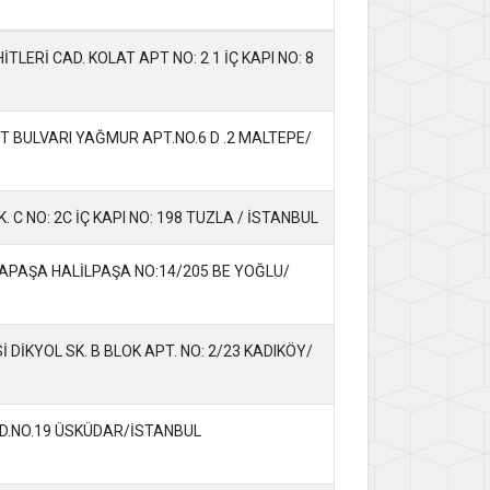
TLERİ CAD. KOLAT APT NO: 2 1 İÇ KAPI NO: 8
T BULVARI YAĞMUR APT.NO.6 D .2 MALTEPE/
 C NO: 2C İÇ KAPI NO: 198 TUZLA / İSTANBUL
PAŞA HALİLPAŞA NO:14/205 BE YOĞLU/
DİKYOL SK. B BLOK APT. NO: 2/23 KADIKÖY/
AD.NO.19 ÜSKÜDAR/İSTANBUL