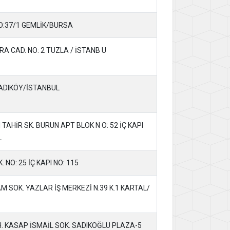
O:37/1 GEMLİK/BURSA
 CAD. NO: 2 TUZLA / İSTANB U
KADIKÖY/İSTANBUL
AHİR SK. BURUN APT BLOK N O: 52 İÇ KAPI
L
 NO: 25 İÇ KAPI NO: 115
SOK. YAZLAR İŞ MERKEZİ N.39 K.1 KARTAL/
. KASAP İSMAİL SOK. SADIKOĞLU PLAZA-5