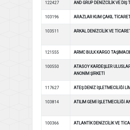
122427
AND GRUP DENİZCİLİK VE DIŞ 
103196
ARAZLAR KUM ÇAKIL TİCARETİ
103511
ARKAL DENİZCİLİK VE TİCARE
121555
ARMC BULK KARGO TAŞIMACIL
100550
ATASOY KARDEŞLER ULUSLARA
ANONİM ŞİRKETİ
117627
ATEŞ DENİZ İŞLETMECİLİĞİ Lİ
103814
ATILIM GEMİ İŞLETMECİLİĞİ A
100366
ATLANTİK DENİZCİLİK VE TİC