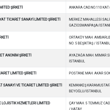
MİTED ŞİRKETİ
ANKARA CAD.NO.110 KAT
YAT TİCARET SANAYİ LİMİTED ŞİRKETİ
MERKEZ MAHALLESİ SALİH
GAZİOSMANPAŞA/İSTAN
RKETİ
ORTAKÖY MAH. AMBARLIDE
NO: 5 BEŞİKTAŞ / İSTANB
RET ANONİM ŞİRKETİ
AYAZAĞA MAH. MİMAR SİNA
İSTANBUL
CARET LİMİTED ŞİRKETİ
POSTANE MAH. AKAR SOK
 SANAYİ VE TİCARET LİMİTED ŞİRKETİ
KEMANKEŞ KARAMUSTAFA
BEYOĞLU/İSTANBUL
 LOJİSTİK HİZMETLERİ LİMİTED
ÇAY MAH. 5 TEMMUZ CAD.
/ HATAY