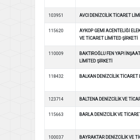
103951
AVCI DENİZCİLİK TİCARET LİM
115620
AYKOP GEMİ ACENTELİĞİ ELE
VE TİCARET LİMİTED ŞİRKETİ
110009
BAKTIROĞLU FEN YAPI İNŞAAT
LİMİTED ŞİRKETİ
118432
BALKAN DENİZCİLİK TİCARET 
123714
BALTENA DENİZCİLİK VE TİCA
115663
BARLA DENİZCİLİK VE TİCARE
100037
BAYRAKTAR DENİZCİLİK VE T