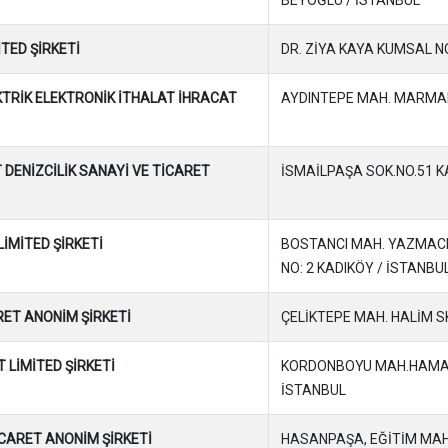
İTED ŞİRKETİ
DR. ZİYA KAYA KUMSAL N
KTRİK ELEKTRONİK İTHALAT İHRACAT
AYDINTEPE MAH. MARMARA
 DENİZCİLİK SANAYİ VE TİCARET
İSMAİLPAŞA SOK.NO.51 
LİMİTED ŞİRKETİ
BOSTANCI MAH. YAZMACI T
NO: 2 KADIKÖY / İSTANBU
RET ANONİM ŞİRKETİ
ÇELİKTEPE MAH. HALİM SK.
T LİMİTED ŞİRKETİ
KORDONBOYU MAH.HAMAM 
İSTANBUL
İCARET ANONİM ŞİRKETİ
HASANPAŞA, EĞİTİM MAH