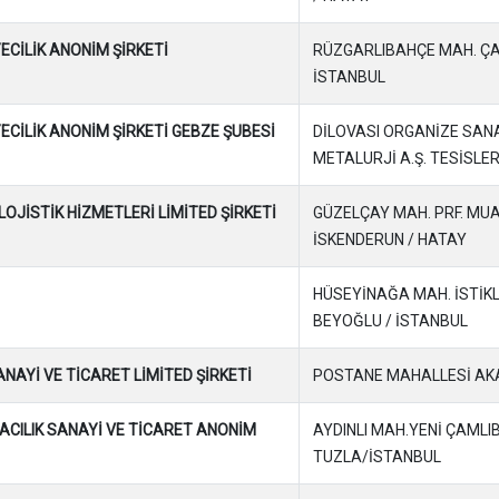
ECİLİK ANONİM ŞİRKETİ
RÜZGARLIBAHÇE MAH. ÇAM 
İSTANBUL
ECİLİK ANONİM ŞİRKETİ GEBZE ŞUBESİ
DİLOVASI ORGANİZE SAN
METALURJİ A.Ş. TESİSLER
 LOJİSTİK HİZMETLERİ LİMİTED ŞİRKETİ
GÜZELÇAY MAH. PRF. MUAM
İSKENDERUN / HATAY
HÜSEYİNAĞA MAH. İSTİKLA
BEYOĞLU / İSTANBUL
ANAYİ VE TİCARET LİMİTED ŞİRKETİ
POSTANE MAHALLESİ AKAR
MACILIK SANAYİ VE TİCARET ANONİM
AYDINLI MAH.YENİ ÇAMLI
TUZLA/İSTANBUL