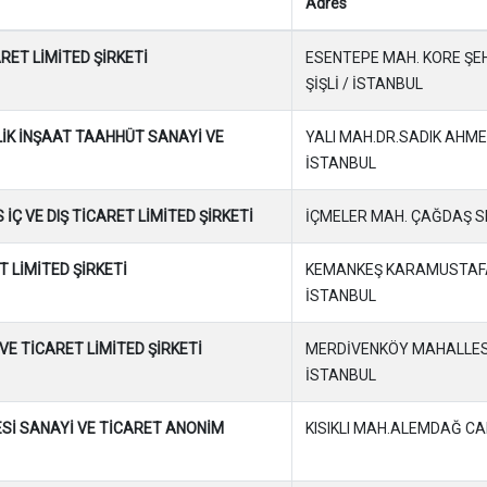
Adres
RET LİMİTED ŞİRKETİ
ESENTEPE MAH. KORE ŞEHİ
ŞİŞLİ / İSTANBUL
İK İNŞAAT TAAHHÜT SANAYİ VE
YALI MAH.DR.SADIK AHME
İSTANBUL
 İÇ VE DIŞ TİCARET LİMİTED ŞİRKETİ
İÇMELER MAH. ÇAĞDAŞ SK.
T LİMİTED ŞİRKETİ
KEMANKEŞ KARAMUSTAFA
İSTANBUL
E TİCARET LİMİTED ŞİRKETİ
MERDİVENKÖY MAHALLESİ 
İSTANBUL
ESİ SANAYİ VE TİCARET ANONİM
KISIKLI MAH.ALEMDAĞ C