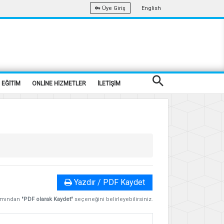
English
Üye Giriş
EĞİTİM
ONLİNE HİZMETLER
İLETİŞİM
Yazdır / PDF Kaydet
ısmından
"PDF olarak Kaydet"
seçeneğini belirleyebilirsiniz.