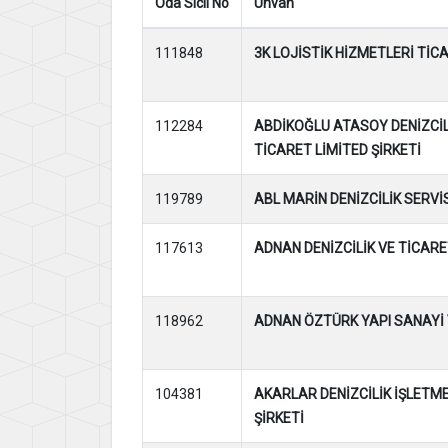
Oda Sicil No
Ünvan
111848
3K LOJİSTİK HİZMETLERİ TİCA
112284
ABDİKOĞLU ATASOY DENİZCİL
TİCARET LİMİTED ŞİRKETİ
119789
ABL MARİN DENİZCİLİK SERVİS
117613
ADNAN DENİZCİLİK VE TİCARE
118962
ADNAN ÖZTÜRK YAPI SANAYİ V
104381
AKARLAR DENİZCİLİK İŞLETM
ŞİRKETİ