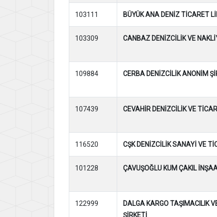
103111
BÜYÜK ANA DENİZ TİCARET Lİ
103309
CANBAZ DENİZCİLİK VE NAKLİ
109884
CERBA DENİZCİLİK ANONİM Şİ
107439
CEVAHİR DENİZCİLİK VE TİCA
116520
CŞK DENİZCİLİK SANAYİ VE Tİ
101228
ÇAVUŞOĞLU KUM ÇAKIL İNŞAAT
122999
DALGA KARGO TAŞIMACILIK VE
ŞİRKETİ