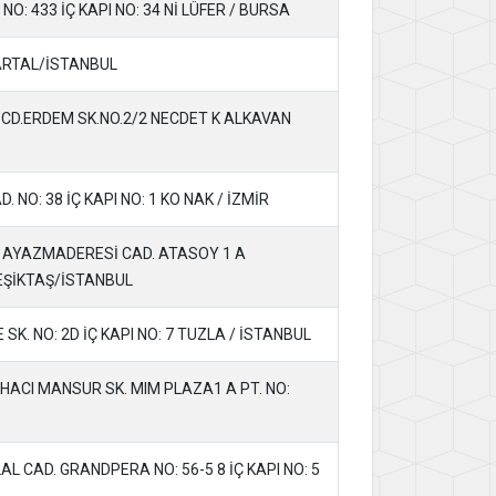
O: 433 İÇ KAPI NO: 34 Nİ LÜFER / BURSA
ARTAL/İSTANBUL
CD.ERDEM SK.NO.2/2 NECDET K ALKAVAN
NO: 38 İÇ KAPI NO: 1 KO NAK / İZMİR
AYAZMADERESİ CAD. ATASOY 1 A
BEŞİKTAŞ/İSTANBUL
SK. NO: 2D İÇ KAPI NO: 7 TUZLA / İSTANBUL
ACI MANSUR SK. MIM PLAZA1 A PT. NO:
L CAD. GRANDPERA NO: 56-5 8 İÇ KAPI NO: 5