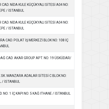
R CAD. NİDA KULE KÜÇÜKYALI SİTESİ A04 NO:
TEPE / İSTANBUL
R CAD. NİDA KULE KÜÇÜKYALI SİTESİ A04 NO:
TEPE / İSTANBUL
 CAD. POLAT İŞ MERKEZİ BLOK NO: 108 İÇ
TANBUL
DAĞ CAD. AKAR GROUP APT. NO: 19 ÜSKÜDAR/
 SK. MANZARA ADALAR SİTESİ C BLOK NO:
L / İSTANBUL
 NO: 1 İÇ KAPI NO: 5 KAĞ ITHANE / İSTANBUL