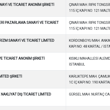
NAYİ VE TİCARET ANONİM ŞİRKETİ
ÇINAR MAH. RIFKI TONGSİ
115 İÇ KAPI NO: 121 MAL
Rİ PAZARLAMA SANAYİ VE TİCARET
ÇINAR MAH. RIFKI TONGSİ
115 İÇ KAPI NO: 121 MAL
RİZM SANAYİ VE TİCARET LİMİTED
KORDONBOYU MAH. ANKARA
KAPI NO: 48 KARTAL / İS
VE TİCARET ANONİM ŞİRKETİ
KISIKLI MAHALLESİ ALEM
İSTANBUL
MİTED ŞİRKETİ
KARLIKTEPE MAH. ÇAMLIK
1C İÇ KAPI NO: 190 KARTA
 NAKLİYAT DIŞ TİCARET LİMİTED
GÜRSEL MAH. NURTAÇ CAD.