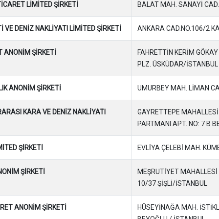
TİCARET LİMİTED ŞİRKETİ
BALAT MAH. SANAYİ CAD. N
 VE DENİZ NAKLİYATI LİMİTED ŞİRKETİ
ANKARA CAD.NO.106/2 K
T ANONİM ŞİRKETİ
FAHRETTİN KERİM GÖKAY 
PLZ. ÜSKÜDAR/İSTANBUL
IK ANONİM ŞİRKETİ
UMURBEY MAH. LİMAN CAD. 
RASI KARA VE DENİZ NAKLİYATI
GAYRETTEPE MAHALLESİ 
PARTMANI APT. NO: 7 B 
MİTED ŞİRKETİ
EVLİYA ÇELEBİ MAH. KÜME 
NONİM ŞİRKETİ
MEŞRUTİYET MAHALLESİ H
10/37 ŞİŞLİ/İSTANBUL
ARET ANONİM ŞİRKETİ
HÜSEYİNAĞA MAH. İSTİKLA
BEYOĞLU / İSTANBUL