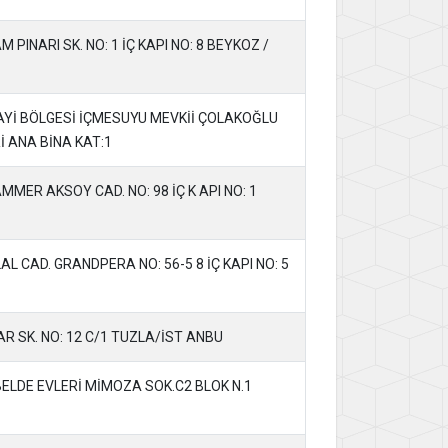
PINARI SK. NO: 1 İÇ KAPI NO: 8 BEYKOZ /
AYİ BÖLGESİ İÇMESUYU MEVKİİ ÇOLAKOĞLU
İ ANA BİNA KAT:1
MER AKSOY CAD. NO: 98 İÇ K API NO: 1
L CAD. GRANDPERA NO: 56-5 8 İÇ KAPI NO: 5
 SK. NO: 12 C/1 TUZLA/İST ANBU
BELDE EVLERİ MİMOZA SOK.C2 BLOK N.1