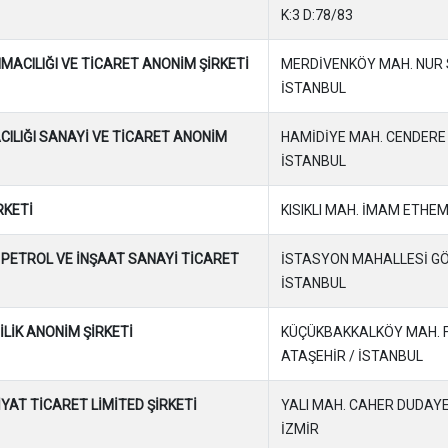
K:3 D:78/83
ACILIĞI VE TİCARET ANONİM ŞİRKETİ
MERDİVENKÖY MAH. NUR SK.
İSTANBUL
CILIĞI SANAYİ VE TİCARET ANONİM
HAMİDİYE MAH. CENDERE C
İSTANBUL
RKETİ
KISIKLI MAH. İMAM ETHEM
PETROL VE İNŞAAT SANAYİ TİCARET
İSTASYON MAHALLESİ GÖNEN
İSTANBUL
LİK ANONİM ŞİRKETİ
KÜÇÜKBAKKALKÖY MAH. FEV
ATAŞEHİR / İSTANBUL
YAT TİCARET LİMİTED ŞİRKETİ
YALI MAH. CAHER DUDAYEV 
İZMİR