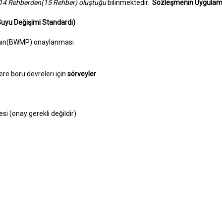
e 14 Rehberden(15 Rehber) oluştuğu
bilinmektedir.
Sözleşmenin Uygulam
Suyu Değişimi Standardı)
nın(BWMP) onaylanması
zere boru devreleri için
sörveyler
si (onay gerekli değildir)