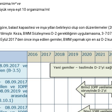
ganizma/m³ ve
yük veya eşit 10 organizma/ml
göre, balast kapasitesi ve inşa yılları belirleyici olup son düzenlemeler (20
rtilmiştir. Keza, BWM Sözleşmesi D-2 gerekliliğinin uygulamasına, 3-7.07
, 08 Eylül 2017'den önce inşa edilen gemiler, BWM yapmak için en az D-2 k