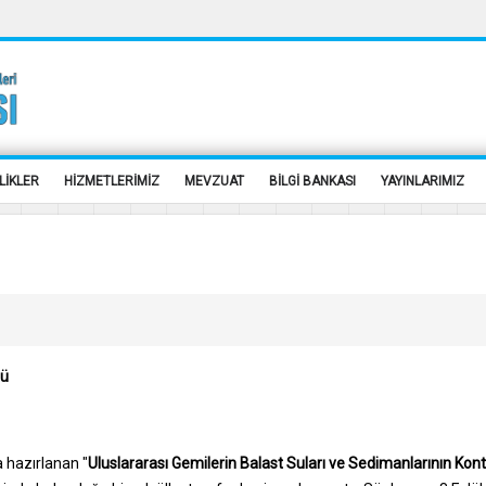
LİKLER
HİZMETLERİMİZ
MEVZUAT
BİLGİ BANKASI
YAYINLARIMIZ
lü
 hazırlanan "
Uluslararası Gemilerin Balast Suları ve Sedimanlarının Ko