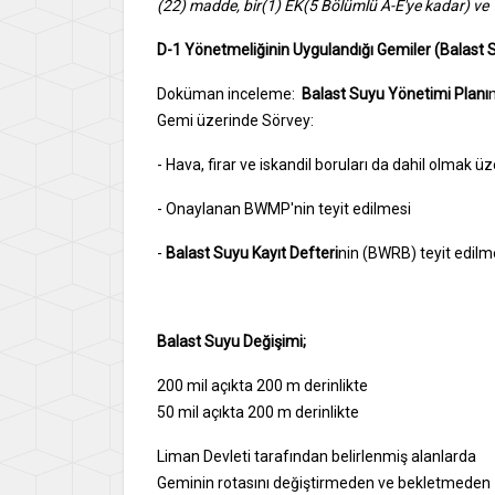
(22) madde, bir(1) EK(5 Bölümlü A-E'ye kadar) v
D-1 Yönetmeliğinin Uygulandığı Gemiler (Balast 
Doküman inceleme:
Balast Suyu Yönetimi Planı
Gemi üzerinde Sörvey:
- Hava, firar ve iskandil boruları da dahil olmak ü
- Onaylanan BWMP'nin teyit edilmesi
-
Balast Suyu Kayıt Defteri
nin (BWRB) teyit edilme
Balast Suyu Değişimi;
200 mil açıkta 200 m derinlikte
50 mil açıkta 200 m derinlikte
Liman Devleti tarafından belirlenmiş alanlarda
Geminin rotasını değiştirmeden ve bekletmeden