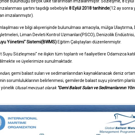
çinde bulunduğu birçok ülke tarafından imzalanmıştır. Sözleşme, 8 Eylül 2
mzalanması şartını taşıdığı sebebiyle
8 Eylül 2018 tarihinde
(12 ay sonra y
an imzalanmıştır).
nlaşılması ve bilgi alışverişinde bulunulması amacıyla, mülga Ulaştırma,
letmeleri, Liman Devleti Kontrol Uzmanları(PSCO), Denizcilik Endüstrisi, 
Suyu Yönetimi" Sistemi(BWMS)
Eğitim Çalıştayları düzenlenmiştir.
st Suyu Sözleşmesi" ne ilişkin tüm toplantı ve faaliyetlere Odamızca kat
dilmekte ve üyelerimize sunulmaktadır.
fından
; gemi balast suları ve sedimanlarından kaynaklanacak deniz ortamı
erinin sorumluluklarının belirlenmesi, gemilerde balast suyu yönetim plan
e yönelik
Ulusal mevzuat olarak
"Gemi Balast Suları ve Sedimanlarının Yön