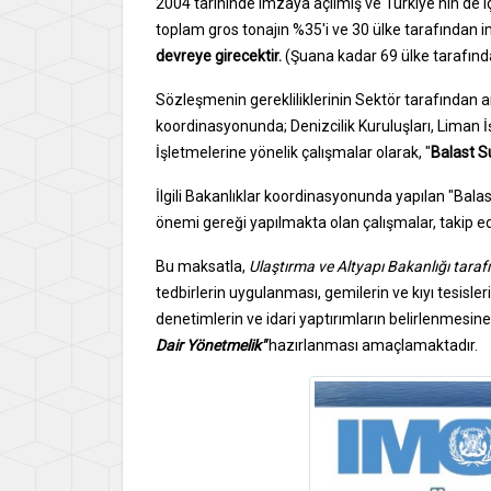
2004 tarihinde imzaya açılmış ve Türkiye'nin de i
toplam gros tonajın %35'i ve 30 ülke tarafından i
devreye girecektir.
(Şuana kadar 69 ülke tarafınd
Sözleşmenin gerekliliklerinin Sektör tarafından a
koordinasyonunda; Denizcilik Kuruluşları, Liman İş
İşletmelerine yönelik çalışmalar olarak, "
Balast 
İlgili Bakanlıklar koordinasyonunda yapılan "Bala
önemi gereği yapılmakta olan çalışmalar, takip e
Bu maksatla,
Ulaştırma ve Altyapı Bakanlığı tara
tedbirlerin uygulanması, gemilerin ve kıyı tesisl
denetimlerin ve idari yaptırımların belirlenmesin
Dair
Yönetmelik"
hazırlanması amaçlamaktadır.