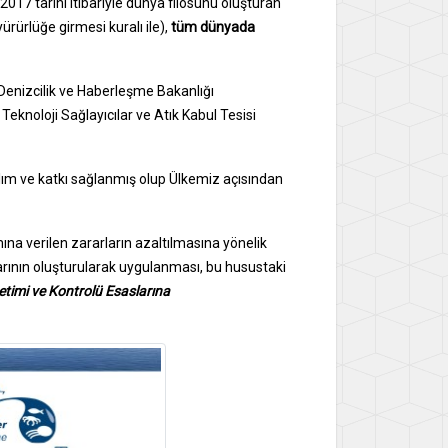
017 tarihi itibariyle dünya filosunu oluşturan
ürürlüğe girmesi kuralı ile),
tüm dünyada
 Denizcilik ve Haberleşme Bakanlığı
Teknoloji Sağlayıcılar ve Atık Kabul Tesisi
ılım ve katkı sağlanmış olup Ülkemiz açısından
na verilen zararların azaltılmasına yönelik
larının oluşturularak uygulanması, bu husustaki
etimi ve Kontrolü Esaslarına