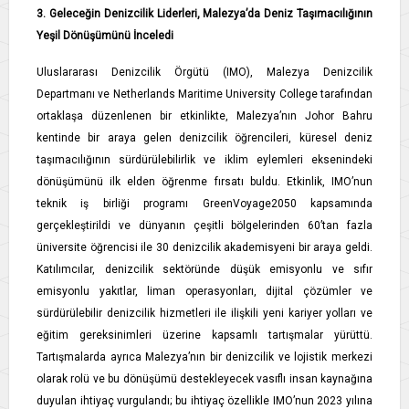
3. Geleceğin Denizcilik Liderleri, Malezya’da Deniz Taşımacılığının
Yeşil Dönüşümünü İnceledi
Uluslararası Denizcilik Örgütü (IMO), Malezya Denizcilik
Departmanı ve Netherlands Maritime University College tarafından
ortaklaşa düzenlenen bir etkinlikte, Malezya’nın Johor Bahru
kentinde bir araya gelen denizcilik öğrencileri, küresel deniz
taşımacılığının sürdürülebilirlik ve iklim eylemleri eksenindeki
dönüşümünü ilk elden öğrenme fırsatı buldu. Etkinlik, IMO’nun
teknik iş birliği programı GreenVoyage2050 kapsamında
gerçekleştirildi ve dünyanın çeşitli bölgelerinden 60’tan fazla
üniversite öğrencisi ile 30 denizcilik akademisyeni bir araya geldi.
Katılımcılar, denizcilik sektöründe düşük emisyonlu ve sıfır
emisyonlu yakıtlar, liman operasyonları, dijital çözümler ve
sürdürülebilir denizcilik hizmetleri ile ilişkili yeni kariyer yolları ve
eğitim gereksinimleri üzerine kapsamlı tartışmalar yürüttü.
Tartışmalarda ayrıca Malezya’nın bir denizcilik ve lojistik merkezi
olarak rolü ve bu dönüşümü destekleyecek vasıflı insan kaynağına
duyulan ihtiyaç vurgulandı; bu ihtiyaç özellikle IMO’nun 2023 yılına