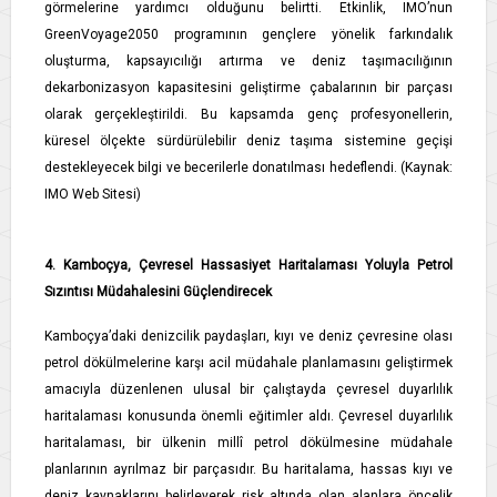
görmelerine yardımcı olduğunu belirtti. Etkinlik, IMO’nun
GreenVoyage2050 programının gençlere yönelik farkındalık
oluşturma, kapsayıcılığı artırma ve deniz taşımacılığının
dekarbonizasyon kapasitesini geliştirme çabalarının bir parçası
olarak gerçekleştirildi. Bu kapsamda genç profesyonellerin,
küresel ölçekte sürdürülebilir deniz taşıma sistemine geçişi
destekleyecek bilgi ve becerilerle donatılması hedeflendi. (Kaynak:
IMO Web Sitesi)
4. Kamboçya, Çevresel Hassasiyet Haritalaması Yoluyla Petrol
Sızıntısı Müdahalesini Güçlendirecek
Kamboçya’daki denizcilik paydaşları, kıyı ve deniz çevresine olası
petrol dökülmelerine karşı acil müdahale planlamasını geliştirmek
amacıyla düzenlenen ulusal bir çalıştayda çevresel duyarlılık
haritalaması konusunda önemli eğitimler aldı. Çevresel duyarlılık
haritalaması, bir ülkenin millî petrol dökülmesine müdahale
planlarının ayrılmaz bir parçasıdır. Bu haritalama, hassas kıyı ve
deniz kaynaklarını belirleyerek risk altında olan alanlara öncelik