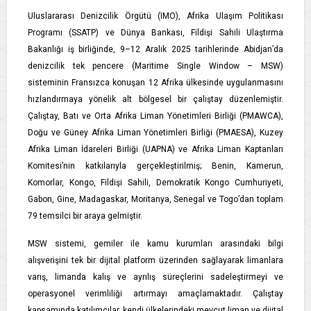
Uluslararası Denizcilik Örgütü (IMO), Afrika Ulaşım Politikası
Programı (SSATP) ve Dünya Bankası, Fildişi Sahili Ulaştırma
Bakanlığı iş birliğinde, 9–12 Aralık 2025 tarihlerinde Abidjan’da
denizcilik tek pencere (Maritime Single Window – MSW)
sisteminin Fransızca konuşan 12 Afrika ülkesinde uygulanmasını
hızlandırmaya yönelik alt bölgesel bir çalıştay düzenlemiştir.
Çalıştay, Batı ve Orta Afrika Liman Yönetimleri Birliği (PMAWCA),
Doğu ve Güney Afrika Liman Yönetimleri Birliği (PMAESA), Kuzey
Afrika Liman İdareleri Birliği (UAPNA) ve Afrika Liman Kaptanları
Komitesi’nin katkılarıyla gerçekleştirilmiş; Benin, Kamerun,
Komorlar, Kongo, Fildişi Sahili, Demokratik Kongo Cumhuriyeti,
Gabon, Gine, Madagaskar, Moritanya, Senegal ve Togo’dan toplam
79 temsilci bir araya gelmiştir.
MSW sistemi, gemiler ile kamu kurumları arasındaki bilgi
alışverişini tek bir dijital platform üzerinden sağlayarak limanlara
varış, limanda kalış ve ayrılış süreçlerini sadeleştirmeyi ve
operasyonel verimliliği artırmayı amaçlamaktadır. Çalıştay
kapsamında katılımcılar, kendi ülkelerindeki mevcut liman ve dijital