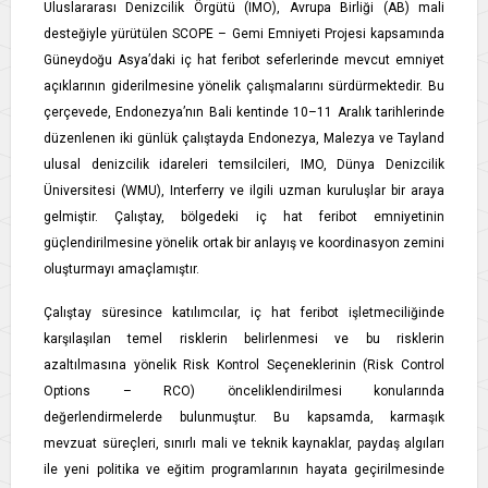
Uluslararası Denizcilik Örgütü (IMO), Avrupa Birliği (AB) mali
desteğiyle yürütülen SCOPE – Gemi Emniyeti Projesi kapsamında
Güneydoğu Asya’daki iç hat feribot seferlerinde mevcut emniyet
açıklarının giderilmesine yönelik çalışmalarını sürdürmektedir. Bu
çerçevede, Endonezya’nın Bali kentinde 10–11 Aralık tarihlerinde
düzenlenen iki günlük çalıştayda Endonezya, Malezya ve Tayland
ulusal denizcilik idareleri temsilcileri, IMO, Dünya Denizcilik
Üniversitesi (WMU), Interferry ve ilgili uzman kuruluşlar bir araya
gelmiştir. Çalıştay, bölgedeki iç hat feribot emniyetinin
güçlendirilmesine yönelik ortak bir anlayış ve koordinasyon zemini
oluşturmayı amaçlamıştır.
Çalıştay süresince katılımcılar, iç hat feribot işletmeciliğinde
karşılaşılan temel risklerin belirlenmesi ve bu risklerin
azaltılmasına yönelik Risk Kontrol Seçeneklerinin (Risk Control
Options – RCO) önceliklendirilmesi konularında
değerlendirmelerde bulunmuştur. Bu kapsamda, karmaşık
mevzuat süreçleri, sınırlı mali ve teknik kaynaklar, paydaş algıları
ile yeni politika ve eğitim programlarının hayata geçirilmesinde