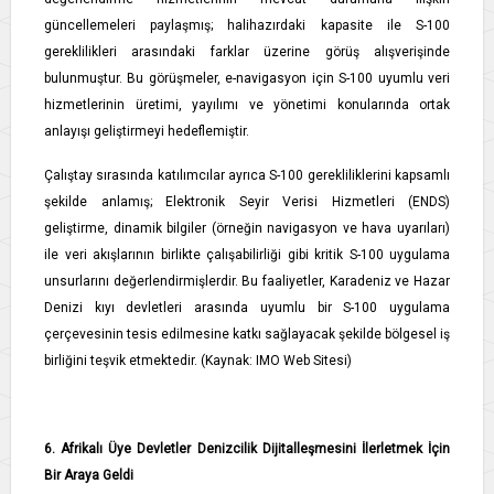
güncellemeleri paylaşmış; halihazırdaki kapasite ile S-100
gereklilikleri arasındaki farklar üzerine görüş alışverişinde
bulunmuştur. Bu görüşmeler, e-navigasyon için S-100 uyumlu veri
hizmetlerinin üretimi, yayılımı ve yönetimi konularında ortak
anlayışı geliştirmeyi hedeflemiştir.
Çalıştay sırasında katılımcılar ayrıca S-100 gerekliliklerini kapsamlı
şekilde anlamış; Elektronik Seyir Verisi Hizmetleri (ENDS)
geliştirme, dinamik bilgiler (örneğin navigasyon ve hava uyarıları)
ile veri akışlarının birlikte çalışabilirliği gibi kritik S-100 uygulama
unsurlarını değerlendirmişlerdir. Bu faaliyetler, Karadeniz ve Hazar
Denizi kıyı devletleri arasında uyumlu bir S-100 uygulama
çerçevesinin tesis edilmesine katkı sağlayacak şekilde bölgesel iş
birliğini teşvik etmektedir. (Kaynak: IMO Web Sitesi)
6. Afrikalı Üye Devletler Denizcilik Dijitalleşmesini İlerletmek İçin
Bir Araya Geldi