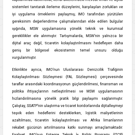
sistemleri tanıtarak ilerleme düzeylerini, karşılaşılan zorlukları ve
iyi uygulama örneklerini paylaşmış; IMO tarafından yürütülen
gereksinim değerlendirme çalışmalarından elde edilen bulgular
ışığında, MSW uygulamasına yönelik teknik ve kurumsal
gereklilikler ele alınmıştır. Tartışmalarda, MSW’nin yalnızca bir
dijital araç değil, ticaretin kolaylaştırılmasını hedefleyen daha
geniş bir bölgesel ekosistemin temel unsuru olduğu
vurgulanmıştır.
Etkinlikte ayrıca, IMO’nun Uluslararası Denizcilik Trafiğinin
Kolaylaştırılması Sözleşmesi (FAL Sözleşmesi) çerçevesinde
taraflar arasındaki koordinasyonun güçlendirilmesi, finansman ve
politika ihtiyaçlarının netleştirilmesi ve MSW uygulamasının
hızlandırılmasına yönelik pratik bilgi paylaşımı sağlanmıştır.
Çalıştay, SSATP’nin ulaştırma ve ticaret koridorlarında dijitalleşmeyi
teşvik eden hedeflerini desteklerken, lojistik maliyetlerinin
azaltılması, ticaretin kolaylaştırılması ve Afrika limanlarının
rekabet gücünün artırılmasına katkı sunmayı amaçlamaktadır.
Faaliyet, IMO’nun Entegre Teknik İş Birliği Programı (ITCP)