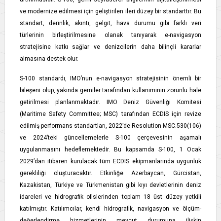
ve modernize edilmesi için geliştirilen ileri düzey bir standarttır. Bu
standart, derinlik, akıntı, gelgit, hava durumu gibi farklı veri
türlerinin birleştirilmesine olanak tanıyarak e-navigasyon
stratejisine katkı sağlar ve denizcilerin daha bilinçli kararlar
almasına destek olur.
S-100 standardı, IMO’nun e-navigasyon stratejisinin önemli bir
bileşeni olup, yakında gemiler tarafından kullanımının zorunlu hale
getirilmesi planlanmaktadır. IMO Deniz Güvenliği Komitesi
(Maritime Safety Committee; MSC) tarafından ECDIS için revize
edilmiş performans standartları, 2022’de Resolution MSC.530(106)
ve 2024’teki güncellemelerle S-100 çerçevesinin aşamalı
uygulanmasını hedeflemektedir. Bu kapsamda S-100, 1 Ocak
2029’dan itibaren kurulacak tüm ECDIS ekipmanlarında uygunluk
gerekliliği oluşturacaktır. Etkinliğe Azerbaycan, Gürcistan,
Kazakistan, Türkiye ve Türkmenistan gibi kıyı devletlerinin deniz
idareleri ve hidrografik ofislerinden toplam 18 üst düzey yetkili
katılmıştır. Katılımcılar, kendi hidrografik, navigasyon ve ölçüm-
değerlendirme hizmetlerinin mevcut durumuna ilişkin