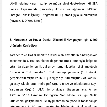
dökülmelerine karşı hazırlık ve müdahaleyi destekleyen GI SEA
Projesi kapsamında gerçekleştirilmiştir ve eğitimler IMO’nun
Entegre Teknik İşbirliği Programı (ITCP) aracılığıyla sunulmuştur.
(Kaynak: IMO Web Sitesi)
5. Karadeniz ve Hazar Denizi Ülkeleri E-Navigasyon İçin S-100
Ürünlerini Keşfediyor
Karadeniz ve Hazar Denizi’ne kıyısı olan devletlerin e-navigasyon
kapsamında S-100 ürünlerini değerlendirmek amacıyla bölgesel
ortamda düzenlenen ilk çalışmayı tamamladıkları bildirilmektedir.
Bu etkinlik Türkmenistan’ın Türkmenbaşı şehrinde (3–5 Aralık)
gerçekleştirilmiştir ve IMO iş birliğiyle yürütülmüştür. Söz konusu
çalıştay, Uluslararası Hidrografi Örgütü (IHO) ve Uluslararası Seyir
Yardımları Örgütü (IALA) ile ortaklaşa düzenlenmiştir. Amaç,
IHO’nun S-100 Evrensel Hidrografik Veri Modeli ve ilgili S-100
ürünlerinin geliştirilmesi ile uygulanmasına yönelik farkındalığın
artırılmasıdır. S-100, gemi seyrüsefer bilgilerinin dijitalleştirilmesi