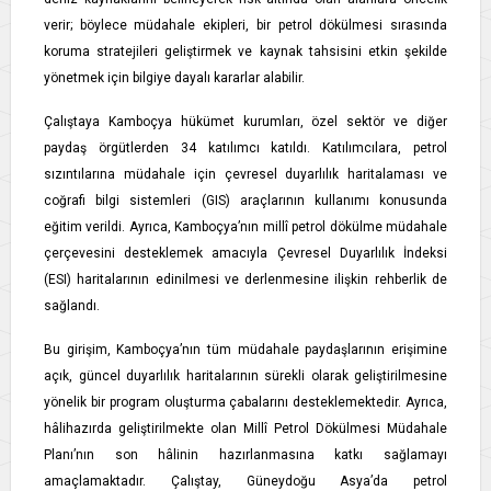
verir; böylece müdahale ekipleri, bir petrol dökülmesi sırasında
koruma stratejileri geliştirmek ve kaynak tahsisini etkin şekilde
yönetmek için bilgiye dayalı kararlar alabilir.
Çalıştaya Kamboçya hükümet kurumları, özel sektör ve diğer
paydaş örgütlerden 34 katılımcı katıldı. Katılımcılara, petrol
sızıntılarına müdahale için çevresel duyarlılık haritalaması ve
coğrafi bilgi sistemleri (GIS) araçlarının kullanımı konusunda
eğitim verildi. Ayrıca, Kamboçya’nın millî petrol dökülme müdahale
çerçevesini desteklemek amacıyla Çevresel Duyarlılık İndeksi
(ESI) haritalarının edinilmesi ve derlenmesine ilişkin rehberlik de
sağlandı.
Bu girişim, Kamboçya’nın tüm müdahale paydaşlarının erişimine
açık, güncel duyarlılık haritalarının sürekli olarak geliştirilmesine
yönelik bir program oluşturma çabalarını desteklemektedir. Ayrıca,
hâlihazırda geliştirilmekte olan Millî Petrol Dökülmesi Müdahale
Planı’nın son hâlinin hazırlanmasına katkı sağlamayı
amaçlamaktadır. Çalıştay, Güneydoğu Asya’da petrol