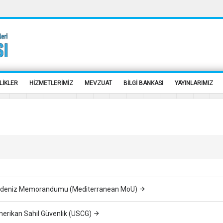
LİKLER
HİZMETLERİMİZ
MEVZUAT
BİLGİ BANKASI
YAYINLARIMIZ
deniz Memorandumu (Mediterranean MoU)
erikan Sahil Güvenlik (USCG)