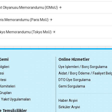
nt Okyanusu Memorandumu (IOMoU)
ris Memorandumu (Paris MoU)
kyo Memorandumu (Tokyo MoU)
Gemi
Online Hizmetler
lgileri
Üye İşlemleri / Borç Sorgulama
esi
Aidat / Borç Ödeme / Faaliyet Bel
tesi
DTO Üye Sorgulama
Komiteleri
Gemi Sorgulama
Grupları
z Yakıt Uygulamaları
Haber Arşivi
Sirküler Arşivi
 Temsilcilikler