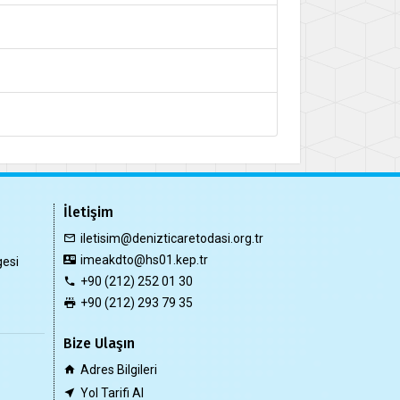
İletişim
iletisim@denizticaretodasi.org.tr
imeakdto@hs01.kep.tr
gesi
+90 (212) 252 01 30
+90 (212) 293 79 35
Bize Ulaşın
Adres Bilgileri
Yol Tarifi Al