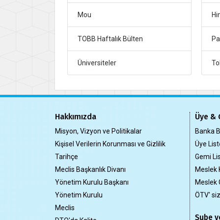
Mou
Hi
TOBB Haftalık Bülten
Pa
Üniversiteler
To
Hakkımızda
Üye & 
Misyon, Vizyon ve Politikalar
Banka Bi
Kişisel Verilerin Korunması ve Gizlilik
Üye List
Tarihçe
Gemi Lis
Meclis Başkanlık Divanı
Meslek 
Yönetim Kurulu Başkanı
Meslek 
Yönetim Kurulu
ÖTV' si
Meclis
Şube ve