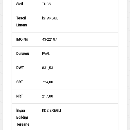
Sicil
TUGS
Tescil
İSTANBUL
Limanı
IMO No
43-22187
Durumu
FAAL
DWT
831,53
GRT
724,00
NRT
217,00
İnşaa
KDZ.EREGLI
Edildiği
Tersane