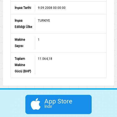
İnşaa Tarihi
9.09.2008 00:00:00
İnşaa
TURKIYE
Edildiği Ülke
Makine
1
Sayısı
Toplam
11.064,18
Makine
Gücü (BHP)
App Store
İndir