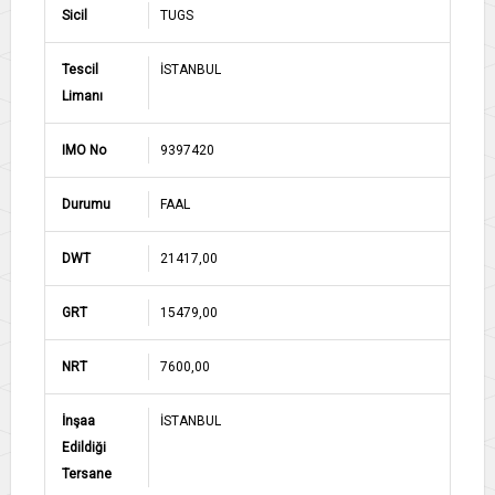
Sicil
TUGS
Tescil
İSTANBUL
Limanı
IMO No
9397420
Durumu
FAAL
DWT
21417,00
GRT
15479,00
NRT
7600,00
İnşaa
İSTANBUL
Edildiği
Tersane