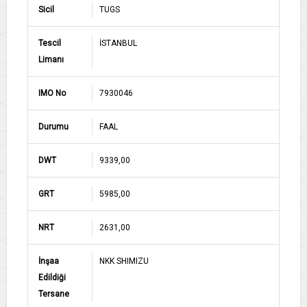
Sicil
TUGS
Tescil
İSTANBUL
Limanı
IMO No
7930046
Durumu
FAAL
DWT
9339,00
GRT
5985,00
NRT
2631,00
İnşaa
NKK SHIMIZU
Edildiği
Tersane