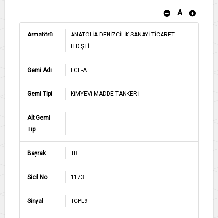
A
Armatörü
ANATOLİA DENİZCİLİK SANAYİ TİCARET
LTD.ŞTİ.
Gemi Adı
ECE-A
Gemi Tipi
KİMYEVİ MADDE TANKERİ
Alt Gemi
Tipi
Bayrak
TR
Sicil No
1173
Sinyal
TCPL9