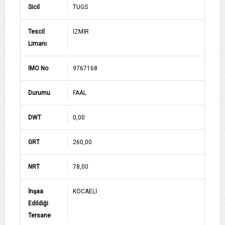
Sicil
TUGS
Tescil
İZMİR
Limanı
IMO No
9767168
Durumu
FAAL
DWT
0,00
GRT
260,00
NRT
78,00
İnşaa
KOCAELİ
Edildiği
Tersane