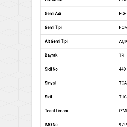
Gemi Adı
EGE
Gemi Tipi
RO
Alt Gemi Tipi
AÇI
Bayrak
TR
Sicil No
448
Sinyal
TCA
Sicil
TUG
Tescil Limanı
İZM
IMO No
974