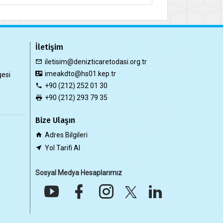
İletişim
iletisim@denizticaretodasi.org.tr
imeakdto@hs01.kep.tr
gesi
+90 (212) 252 01 30
+90 (212) 293 79 35
Bize Ulaşın
Adres Bilgileri
Yol Tarifi Al
Sosyal Medya Hesaplarımız