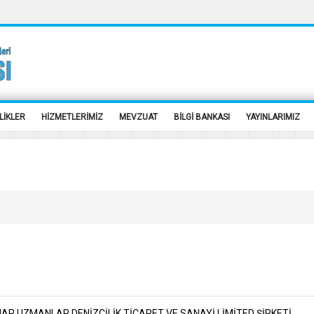
LİKLER
HİZMETLERİMİZ
MEVZUAT
BİLGİ BANKASI
YAYINLARIMIZ
AR UZMANLAR DENİZCİLİK TİCARET VE SANAYİ LİMİTED ŞİRKETİ