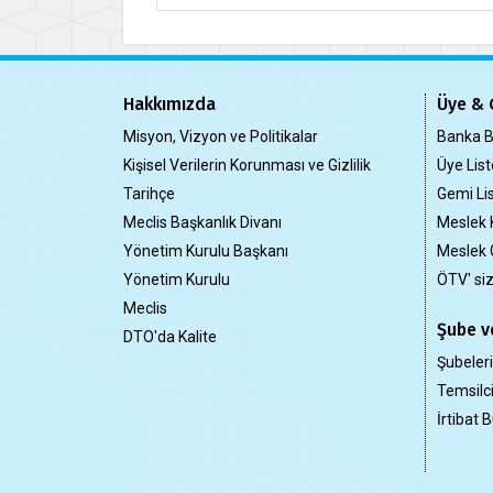
Hakkımızda
Üye & 
Misyon, Vizyon ve Politikalar
Banka Bi
Kişisel Verilerin Korunması ve Gizlilik
Üye List
Tarihçe
Gemi Lis
Meclis Başkanlık Divanı
Meslek 
Yönetim Kurulu Başkanı
Meslek 
Yönetim Kurulu
ÖTV' si
Meclis
Şube ve
DTO'da Kalite
Şubeler
Temsilci
İrtibat B