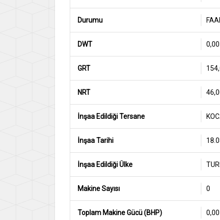
Durumu
FAA
DWT
0,00
GRT
154
NRT
46,0
İnşaa Edildiği Tersane
KOC
İnşaa Tarihi
18.0
İnşaa Edildiği Ülke
TUR
Makine Sayısı
0
Toplam Makine Gücü (BHP)
0,00