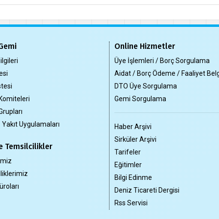
Gemi
Online Hizmetler
lgileri
Üye İşlemleri / Borç Sorgulama
esi
Aidat / Borç Ödeme / Faaliyet Bel
tesi
DTO Üye Sorgulama
Komiteleri
Gemi Sorgulama
Grupları
z Yakıt Uygulamaları
Haber Arşivi
Sirküler Arşivi
 Temsilcilikler
Tarifeler
imiz
Eğitimler
liklerimiz
Bilgi Edinme
üroları
Deniz Ticareti Dergisi
Rss Servisi