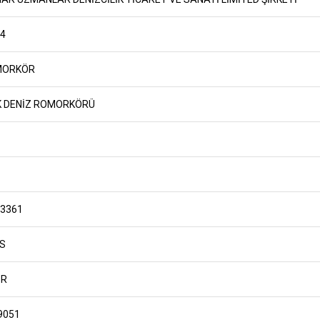
 4
MORKÖR
K DENİZ ROMORKÖRÜ
3361
S
İR
9051