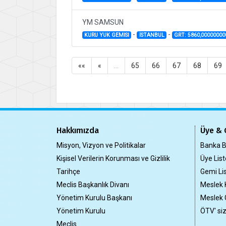
YM SAMSUN
-
-
KURU YUK GEMISI
İSTANBUL
GRT: 5860,0000000
««
«
…
65
66
67
68
69
Hakkımızda
Üye & 
Misyon, Vizyon ve Politikalar
Banka Bi
Kişisel Verilerin Korunması ve Gizlilik
Üye List
Tarihçe
Gemi Lis
Meclis Başkanlık Divanı
Meslek 
Yönetim Kurulu Başkanı
Meslek 
Yönetim Kurulu
ÖTV' si
Meclis