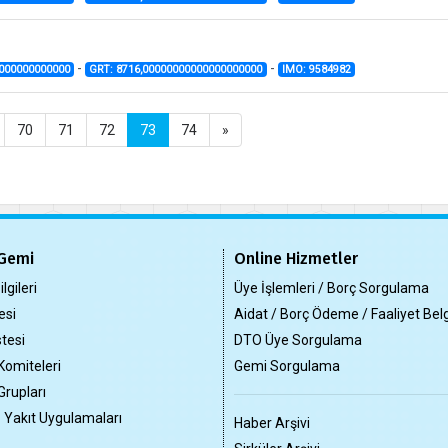
-
-
0000000000000
GRT: 8716,00000000000000000000
IMO: 9584982
70
71
72
73
74
»
Gemi
Online Hizmetler
lgileri
Üye İşlemleri / Borç Sorgulama
esi
Aidat / Borç Ödeme / Faaliyet Bel
tesi
DTO Üye Sorgulama
Komiteleri
Gemi Sorgulama
Grupları
z Yakıt Uygulamaları
Haber Arşivi