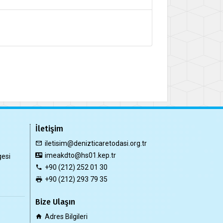
İletişim
iletisim@denizticaretodasi.org.tr
imeakdto@hs01.kep.tr
gesi
+90 (212) 252 01 30
+90 (212) 293 79 35
Bize Ulaşın
Adres Bilgileri