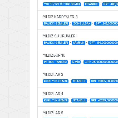
-
-
YOLCU/YOLCU YUK GEMISI
İSTANBUL
GRT: 480,
YILDIZ KARDEŞLER-3
-
-
BALIKCI GEMILERI
ZONGULDAK
GRT: 248,00000
YILDIZ SU ÜRÜNLERİ
-
-
BALIKCI GEMILERI
SAMSUN
GRT: 199,000000000
YILDIZBURNU
-
-
PETROL TANKERI
İZMİR
GRT: 989,0000000000000
YILDIZLAR 3
-
-
KURU YUK GEMISI
İSTANBUL
GRT: 39895,000000
YILDIZLAR 4
-
-
KURU YUK GEMISI
İSTANBUL
GRT: 40269,000000
YILDIZLAR 5