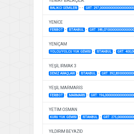
YENİAY BALIKÇILIK
-
-
BALIKCI GEMILERI
GRT: 297,0000000000000000000
YENİCE
-
-
FERIBOT
İSTANBUL
GRT: 385,0700000000000000
YENİÇAM
-
-
YOLCU/YOLCU YUK GEMISI
İSTANBUL
GRT: 400,
YEŞİL IRMAK 3
-
-
DENİZ ARAÇLARI
İSTANBUL
GRT: 392,830000000
YEŞİL MARMARİS
-
-
FERIBOT
MARMARİS
GRT: 196,0000000000000000
YETİM OSMAN
-
-
KURU YUK GEMISI
İSTANBUL
GRT: 275,00000000
YILDIRIM BEYAZID