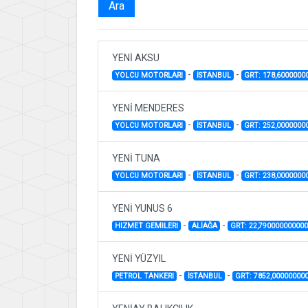
Ara
YENİ AKSU
-
-
YOLCU MOTORLARI
İSTANBUL
GRT: 178,6000000
YENİ MENDERES
-
-
YOLCU MOTORLARI
İSTANBUL
GRT: 252,0000000
YENİ TUNA
-
-
YOLCU MOTORLARI
İSTANBUL
GRT: 238,0000000
YENİ YUNUS 6
-
-
HIZMET GEMILERI
ALİAĞA
GRT: 22,79000000000
YENİ YÜZYIL
-
-
PETROL TANKERI
İSTANBUL
GRT: 7852,00000000