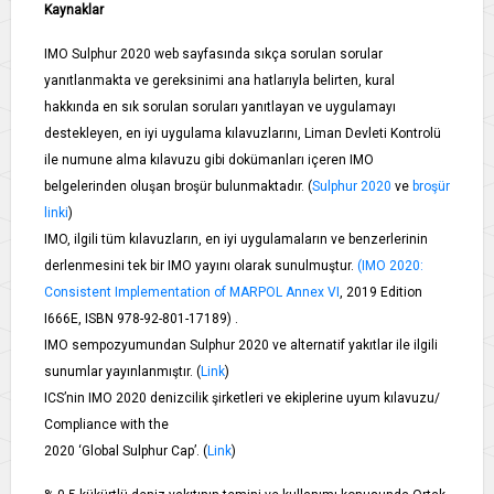
Kaynaklar
IMO Sulphur 2020 web sayfasında sıkça sorulan sorular
yanıtlanmakta ve gereksinimi ana hatlarıyla belirten, kural
hakkında en sık sorulan soruları yanıtlayan ve uygulamayı
destekleyen, en iyi uygulama kılavuzlarını, Liman Devleti Kontrolü
ile numune alma kılavuzu gibi dokümanları içeren IMO
belgelerinden oluşan broşür bulunmaktadır. (
Sulphur 2020
ve
broşür
linki
)
IMO, ilgili tüm kılavuzların, en iyi uygulamaların ve benzerlerinin
derlenmesini tek bir IMO yayını olarak sunulmuştur.
(IMO 2020:
Consistent Implementation of MARPOL Annex VI
, 2019 Edition
I666E, ISBN 978-92-801-17189) .
IMO sempozyumundan Sulphur 2020 ve alternatif yakıtlar ile ilgili
sunumlar yayınlanmıştır. (
Link
)
ICS’nin IMO 2020 denizcilik şirketleri ve ekiplerine uyum kılavuzu/
Compliance with the
2020 ‘Global Sulphur Cap’. (
Link
)