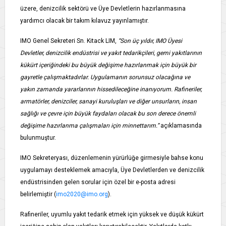
üzere, denizcilik sektörü ve Üye Devletlerin hazırlanmasına
yardımcı olacak bir takım kılavuz yayınlamıştır.
IMO Genel Sekreteri Sn. Kitack LIM,
“Son üç yıldır, IMO Üyesi
Devletler, denizcilik endüstrisi ve yakıt tedarikçileri, gemi yakıtlarının
kükürt içeriğindeki bu büyük değişime hazırlanmak için büyük bir
gayretle çalışmaktadırlar. Uygulamanın sorunsuz olacağına ve
yakın zamanda yararlarının hissedileceğine inanıyorum. Rafineriler,
armatörler, denizciler, sanayi kuruluşları ve diğer unsurların, insan
sağlığı ve çevre için büyük faydaları olacak bu son derece önemli
değişime hazırlanma çalışmaları için minnettarım.”
açıklamasında
bulunmuştur.
IMO Sekreteryası, düzenlemenin yürürlüğe girmesiyle bahse konu
uygulamayı desteklemek amacıyla, Üye Devletlerden ve denizcilik
endüstrisinden gelen sorular için özel bir e-posta adresi
belirlemiştir (
imo2020@imo.org
).
Rafineriler, uyumlu yakıt tedarik etmek için yüksek ve düşük kükürt