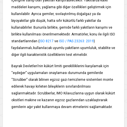
içeriğine sahip olan yakıtları karıştırabilecektir. Yakıtlarda katkı
maddeleri karışımı, yağlama gibi diğer özellikleri geliştirmek için
kullanılabilir. Ayrıca gemiler, sıvılaştırılmış doğalgaz ya da
biyoyakıtlar gibi düşük, hatta sıfır kükürtlü farklı yakıtlar da
kullanabilirler. Bununla birlikte, gemide farklı yakıtların karışımı ve
birlikte kullanılması önerilmemektedir. Armatörler, konu ile ilgili ISO
standartlarından (
ISO 8217
ve
ISO / PAS 23263: 2019
)
faydalanmalı; kullanılacak uyumlu yakıtların uyumluluk, stabilite ve
diğer ilgili karakteristik özelliklerini test etmelidir.
Bayrak Devletleri’nin kükürt limiti gerekliliklerini karşılamak için
“eşdeğer” uygulamaları onaylaması durumunda gemilerde
“Scrubber” olarak bilinen egzoz gazı temizleme sistemleri monte
edilerek havayı kirleten bileşiklerin sınırlandırılması
sağlanmaktadır. Scrubberlar, IMO Kılavuzlarına uygun olarak kükürt
oksitleri makine ve kazanın egzoz gazlarından uzaklaştırarak
gemilerin ağır yakıt kullanmaya devam etmelerini sağlamaktadır.