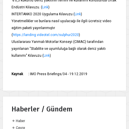
% 0,5 kükürtlü deniz yakıtının temini ve kullanımı konusunda Ortak
Endüstri Kılavuzu. (
Link
)
INTERTANKO 2020 Uygulama Kılavuzu (
Link
)
Yönetmelikler ve bunlara nasıl uyulacağı ile ilgili ücretsiz video
eğitim paketi yayınlanmıştır
(
https://landing.videotel.com/sulphur2020
)
Uluslararası Yanmalı Motorlar Konseyi (CIMAC) tarafından
yayınlanan "Stabilite ve uyumluluğa bağlı olarak deniz yakıtı
kullanımı" Kılavuzu (
Link
)
Kaynak :
IMO Press Briefings/34 - 19.12.2019
Haberler / Gündem
Haber
Çevre