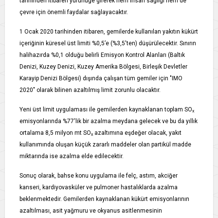
tarihinden itibaren yürürlüğe girerek hem insan sağlığı hem de
çevre için önemli faydalar sağlayacaktır.
1 Ocak 2020 tarihinden itibaren, gemilerde kullanılan yakıtın kükürt
içeriğinin küresel üst limiti %0,5’e (%3,5'ten) düşürülecektir. Sınırın
halihazırda %0,1 olduğu belirli Emisyon Kontrol Alanları (Baltık
Denizi, Kuzey Denizi, Kuzey Amerika Bölgesi, Birleşik Devletler
Karayip Denizi Bölgesi) dışında çalışan tüm gemiler için "IMO
2020" olarak bilinen azaltılmış limit zorunlu olacaktır.
Yeni üst limit uygulaması ile gemilerden kaynaklanan toplam SO
x
emisyonlarında %77'lik bir azalma meydana gelecek ve bu da yıllık
ortalama 8,5 milyon mt SO
azaltımına eşdeğer olacak, yakıt
x
kullanımında oluşan küçük zararlı maddeler olan partikül madde
miktarında ise azalma elde edilecektir.
Sonuç olarak, bahse konu uygulama ile felç, astım, akciğer
kanseri, kardiyovasküler ve pulmoner hastalıklarda azalma
beklenmektedir. Gemilerden kaynaklanan kükürt emisyonlarının
azaltılması, asit yağmuru ve okyanus asitlenmesinin