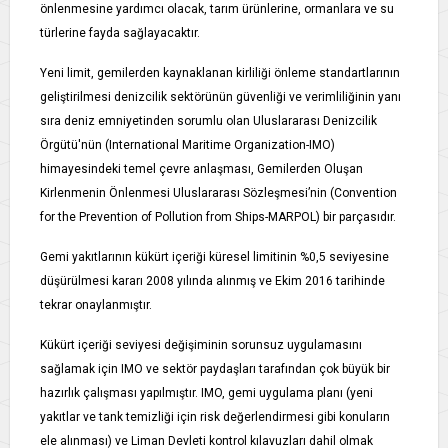
önlenmesine yardımcı olacak, tarım ürünlerine, ormanlara ve su
türlerine fayda sağlayacaktır.
Yeni limit, gemilerden kaynaklanan kirliliği önleme standartlarının
geliştirilmesi denizcilik sektörünün güvenliği ve verimliliğinin yanı
sıra deniz emniyetinden sorumlu olan Uluslararası Denizcilik
Örgütü'nün (International Maritime Organization-IMO)
himayesindeki temel çevre anlaşması, Gemilerden Oluşan
Kirlenmenin Önlenmesi Uluslararası Sözleşmesi’nin (Convention
for the Prevention of Pollution from Ships-MARPOL) bir parçasıdır.
Gemi yakıtlarının kükürt içeriği küresel limitinin %0,5 seviyesine
düşürülmesi kararı 2008 yılında alınmış ve Ekim 2016 tarihinde
tekrar onaylanmıştır.
Kükürt içeriği seviyesi değişiminin sorunsuz uygulamasını
sağlamak için IMO ve sektör paydaşları tarafından çok büyük bir
hazırlık çalışması yapılmıştır. IMO, gemi uygulama planı (yeni
yakıtlar ve tank temizliği için risk değerlendirmesi gibi konuların
ele alınması) ve Liman Devleti kontrol kılavuzları dahil olmak