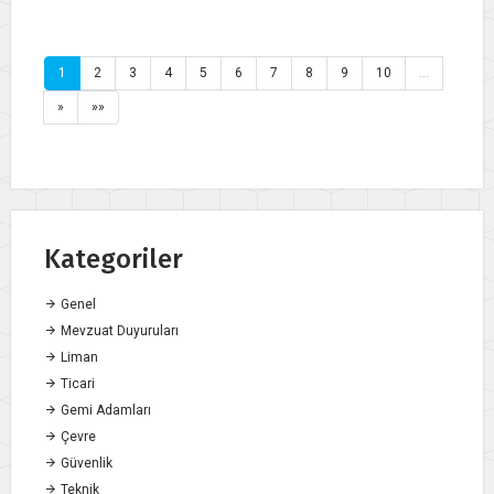
1
2
3
4
5
6
7
8
9
10
…
»
»»
Kategoriler
Genel
Mevzuat Duyuruları
Liman
Ticari
Gemi Adamları
Çevre
Güvenlik
Teknik