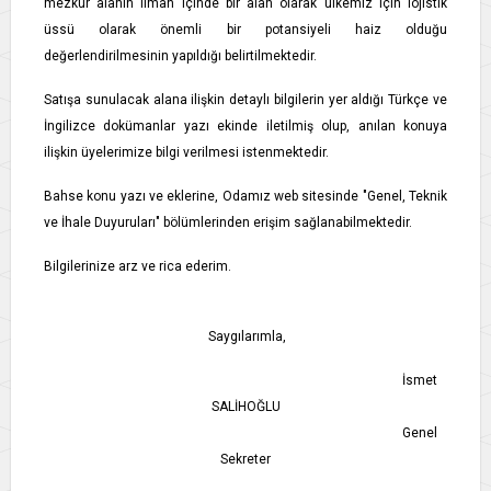
mezkur alanın liman içinde bir alan olarak ülkemiz için lojistik
üssü olarak önemli bir potansiyeli haiz olduğu
değerlendirilmesinin yapıldığı belirtilmektedir.
Satışa sunulacak alana ilişkin detaylı bilgilerin yer aldığı Türkçe ve
İngilizce dokümanlar yazı ekinde iletilmiş olup, anılan konuya
ilişkin üyelerimize bilgi verilmesi istenmektedir.
Bahse konu yazı ve eklerine, Odamız web sitesinde "Genel, Teknik
ve İhale Duyuruları" bölümlerinden erişim sağlanabilmektedir.
Bilgilerinize arz ve rica ederim.
Saygılarımla,
İsmet
SALİHOĞLU
Genel
Sekreter