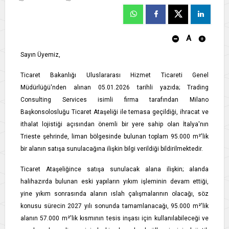
A
Sayın Üyemiz,
Ticaret Bakanlığı Uluslararası Hizmet Ticareti Genel
Müdürlüğü'nden alınan 05.01.2026 tarihli yazıda; Trading
Consulting Services isimli firma tarafından Milano
Başkonsolosluğu Ticaret Ataşeliği ile temasa geçildiği, ihracat ve
ithalat lojistiği açısından önemli bir yere sahip olan İtalya'nın
Trieste şehrinde, liman bölgesinde bulunan toplam 95.000 m²'lik
bir alanın satışa sunulacağına ilişkin bilgi verildiği bildirilmektedir.
Ticaret Ataşeliğince satışa sunulacak alana ilişkin; alanda
halihazırda bulunan eski yapıların yıkım işleminin devam ettiği,
yine yıkım sonrasında alanın ıslah çalışmalarının olacağı, söz
konusu sürecin 2027 yılı sonunda tamamlanacağı, 95.000 m²'lik
alanın 57.000 m²'lik kısmının tesis inşası için kullanılabileceği ve