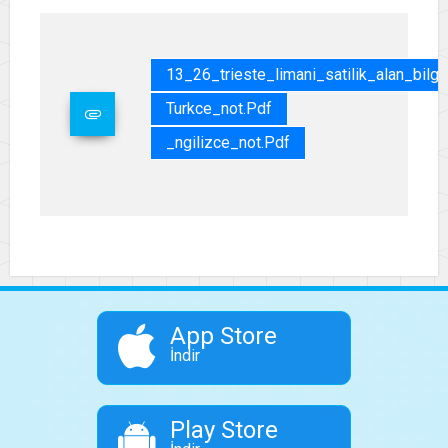
13_26_trieste_limani_satilik_alan_bilgi
Turkce_not.pdf
_ngilizce_not.pdf
App Store
İndir
Play Store