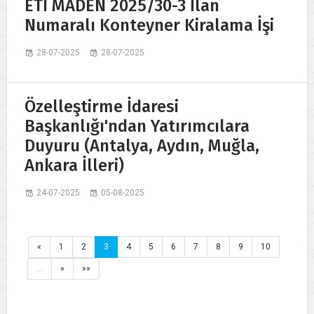
ETİ MADEN 2025/30-3 İlan
Numaralı Konteyner Kiralama İşi
28-07-2025
28-07-2025
Özelleştirme İdaresi
Başkanlığı'ndan Yatırımcılara
Duyuru (Antalya, Aydın, Muğla,
Ankara İlleri)
24-07-2025
05-08-2025
«
1
2
3
4
5
6
7
8
9
10
…
»
»»