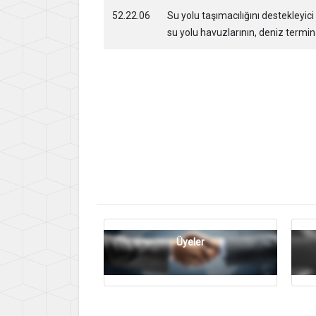
52.22.06
Su yolu taşımacılığını destekleyici o
su yolu havuzlarının, deniz terminal
Üyeler