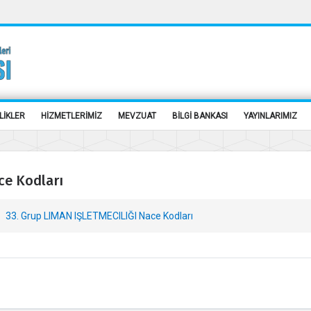
LİKLER
HİZMETLERİMİZ
MEVZUAT
BİLGİ BANKASI
YAYINLARIMIZ
ce Kodları
33. Grup LIMAN IŞLETMECILIĞI Nace Kodları