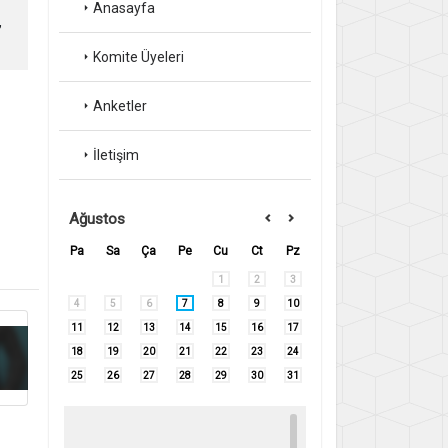
Anasayfa
,
Komite Üyeleri
Anketler
İletişim
Ağustos
Pa
Sa
Ça
Pe
Cu
Ct
Pz
1
2
3
4
5
6
7
8
9
10
11
12
13
14
15
16
17
18
19
20
21
22
23
24
25
26
27
28
29
30
31