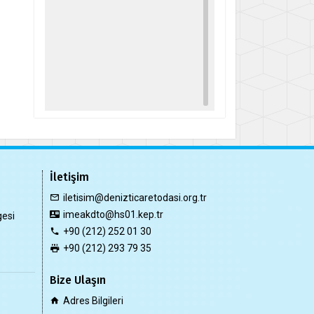
İletişim
iletisim@denizticaretodasi.org.tr
imeakdto@hs01.kep.tr
gesi
+90 (212) 252 01 30
+90 (212) 293 79 35
Bize Ulaşın
Adres Bilgileri