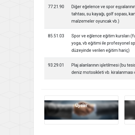
77.21.90
Diğer eğelence ve spor eşyalarının
tahtası, su kayağı, golf sopası, k
malzemeler oyuncak vb.)
85.51.03
Spor ve eğlence eğitim kursları (fut
yoga, vb eğitimi ile profesyonel sp
düzeyinde verilen eğitim hariç)
93.29.01
Plaj alanlarının işletilmesi (bu te
deniz motosikleti vb. kiralanması 
Üyeler