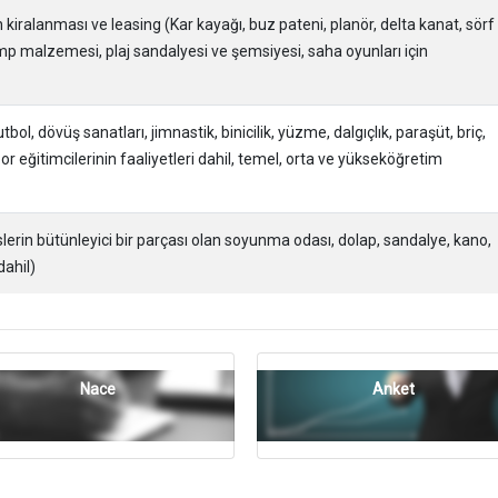
 kiralanması ve leasing (Kar kayağı, buz pateni, planör, delta kanat, sörf
amp malzemesi, plaj sandalyesi ve şemsiyesi, saha oyunları için
bol, dövüş sanatları, jimnastik, binicilik, yüzme, dalgıçlık, paraşüt, briç,
or eğitimcilerinin faaliyetleri dahil, temel, orta ve yükseköğretim
sislerin bütünleyici bir parçası olan soyunma odası, dolap, sandalye, kano,
dahil)
Nace
Anket