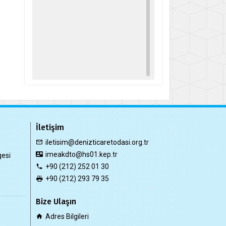
İletişim
iletisim@denizticaretodasi.org.tr
imeakdto@hs01.kep.tr
gesi
+90 (212) 252 01 30
+90 (212) 293 79 35
Bize Ulaşın
Adres Bilgileri