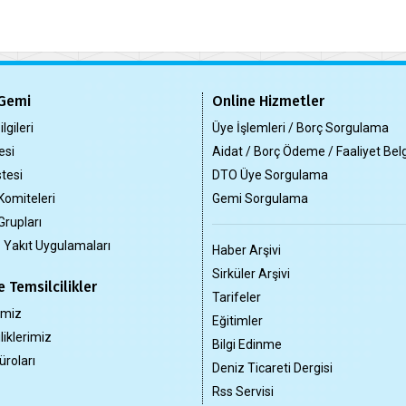
Gemi
Online Hizmetler
lgileri
Üye İşlemleri / Borç Sorgulama
esi
Aidat / Borç Ödeme / Faaliyet Bel
tesi
DTO Üye Sorgulama
Komiteleri
Gemi Sorgulama
Grupları
z Yakıt Uygulamaları
Haber Arşivi
Sirküler Arşivi
 Temsilcilikler
Tarifeler
imiz
Eğitimler
liklerimiz
Bilgi Edinme
üroları
Deniz Ticareti Dergisi
Rss Servisi