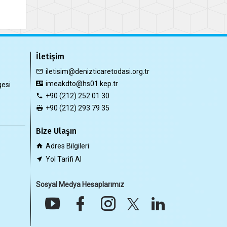
İletişim
iletisim@denizticaretodasi.org.tr
imeakdto@hs01.kep.tr
gesi
+90 (212) 252 01 30
+90 (212) 293 79 35
Bize Ulaşın
Adres Bilgileri
Yol Tarifi Al
Sosyal Medya Hesaplarımız