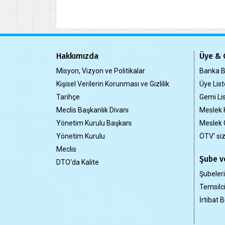
Hakkımızda
Üye & 
Misyon, Vizyon ve Politikalar
Banka Bi
Kişisel Verilerin Korunması ve Gizlilik
Üye List
Tarihçe
Gemi Lis
Meclis Başkanlık Divanı
Meslek 
Yönetim Kurulu Başkanı
Meslek 
Yönetim Kurulu
ÖTV' si
Meclis
Şube ve
DTO'da Kalite
Şubeler
Temsilci
İrtibat B