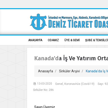
ANASAYFA
ODAMIZ
ÜYE & GEMİ
ŞUBE & TEMSİLCİ
Kanada'da İş Ve Yatırım Ort
Anasayfa
Sirküler Arşivi
Kanada'da İş V
13-03-2020
Genel, Koronavirüs (Covid-19)
Sayı: 9
Sirküler No: 286
Sayın Üyemiz