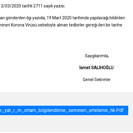
2/03/2020 tarihli 2711 sayılı yazısı.
an gönderilen ilgi yazıda, 19 Mart 2020 tarihinde yapılacağı bildirilen
eri Korona Virüsü sebebiyle alınan tedbirler gereği ileri bir tarihe
Saygılarıml
İsmet SALİHOĞ
Genel Sekret
_yat_r_m_ortam_bilgilendirme_semineri_erteleme_hk.pdf