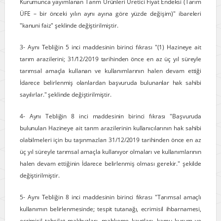
Kurumunca yayımlanan Tarım Ürünleri Üretici Fiyat Endeksi (Tarım
ÜFE – bir önceki yılın aynı ayına göre yüzde değişim)" ibareleri
"kanuni faiz" şeklinde değiştirilmiştir.
3- Aynı Tebliğin 5 inci maddesinin birinci fıkrası "(1) Hazineye ait
tarım arazilerini; 31/12/2019 tarihinden önce en az üç yıl süreyle
tarımsal amaçla kullanan ve kullanımlarının halen devam ettiği
İdarece belirlenmiş olanlardan başvuruda bulunanlar hak sahibi
sayılırlar." şeklinde değiştirilmiştir.
4- Aynı Tebliğin 8 inci maddesinin birinci fıkrası "Başvuruda
bulunulan Hazineye ait tarım arazilerinin kullanıcılarının hak sahibi
olabilmeleri için bu taşınmazları 31/12/2019 tarihinden önce en az
üç yıl süreyle tarımsal amaçla kullanıyor olmaları ve kullanımlarının
halen devam ettiğinin İdarece belirlenmiş olması gerekir." şekilde
değiştirilmiştir.
5- Aynı Tebliğin 8 inci maddesinin birinci fıkrası "Tarımsal amaçlı
kullanımın belirlenmesinde; tespit tutanağı, ecrimisil ihbarnamesi,
ecrimisil tahsilat makbuzları, mahkeme kayıtları, kamu kurum ve