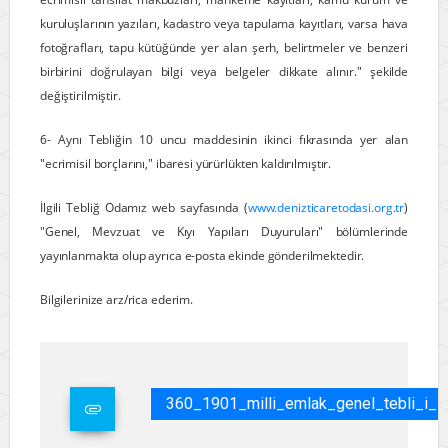
kuruluşlarının yazıları, kadastro veya tapulama kayıtları, varsa hava
fotoğrafları, tapu kütüğünde yer alan şerh, belirtmeler ve benzeri
birbirini doğrulayan bilgi veya belgeler dikkate alınır." şekilde
değiştirilmiştir.
6- Aynı Tebliğin 10 uncu maddesinin ikinci fıkrasında yer alan
"ecrimisil borçlarını," ibaresi yürürlükten kaldırılmıştır.
İlgili Tebliğ Odamız web sayfasında (
www.denizticaretodasi.org.tr
)
"Genel, Mevzuat ve Kıyı Yapıları Duyuruları" bölümlerinde
yayınlanmakta olup ayrıca e-posta ekinde gönderilmektedir.
Bilgilerinize arz/rica ederim.
360_1901_milli_emlak_genel_tebli_i_