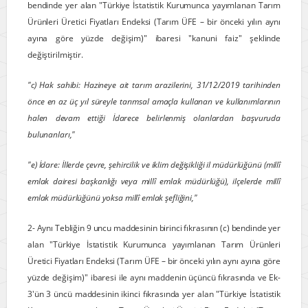
bendinde yer alan "Türkiye İstatistik Kurumunca yayımlanan Tarım
Ürünleri Üretici Fiyatları Endeksi (Tarım ÜFE – bir önceki yılın aynı
ayına göre yüzde değişim)" ibaresi "kanuni faiz" şeklinde
değiştirilmiştir.
"c) Hak sahibi: Hazineye ait tarım arazilerini, 31/12/2019 tarihinden
önce en az üç yıl süreyle tarımsal amaçla kullanan ve kullanımlarının
halen devam ettiği İdarece belirlenmiş olanlardan başvuruda
bulunanları,"
"e) İdare: İllerde çevre, şehircilik ve iklim değişikliği il müdürlüğünü (millî
emlak dairesi başkanlığı veya millî emlak müdürlüğü), ilçelerde millî
emlak müdürlüğünü yoksa millî emlak şefliğini,"
2- Aynı Tebliğin 9 uncu maddesinin birinci fıkrasının (c) bendinde yer
alan "Türkiye İstatistik Kurumunca yayımlanan Tarım Ürünleri
Üretici Fiyatları Endeksi (Tarım ÜFE – bir önceki yılın aynı ayına göre
yüzde değişim)" ibaresi ile aynı maddenin üçüncü fıkrasında ve Ek-
3'ün 3 üncü maddesinin ikinci fıkrasında yer alan "Türkiye İstatistik