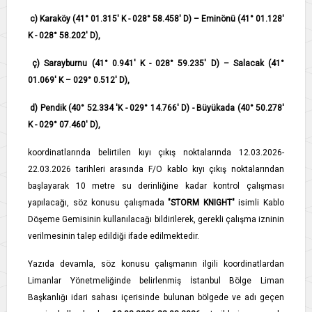
c) Karaköy (41° 01.315' K - 028° 58.458' D) – Eminönü (41° 01.128'
K - 028° 58.202' D),
ç) Sarayburnu (41° 0.941' K - 028° 59.235' D) – Salacak (41°
01.069' K – 029° 0.512' D),
d) Pendik (40° 52.334 'K - 029° 14.766' D) - Büyükada (40° 50.278'
K - 029° 07.460' D),
koordinatlarında belirtilen kıyı çıkış noktalarında 12.03.2026-
22.03.2026 tarihleri arasında F/O kablo kıyı çıkış noktalarından
başlayarak 10 metre su derinliğine kadar kontrol çalışması
yapılacağı, söz konusu çalışmada
"STORM KNIGHT"
isimli Kablo
Döşeme Gemisinin kullanılacağı bildirilerek, gerekli çalışma izninin
verilmesinin talep edildiği ifade edilmektedir.
Yazıda devamla, söz konusu çalışmanın ilgili koordinatlardan
Limanlar Yönetmeliğinde belirlenmiş İstanbul Bölge Liman
Başkanlığı idari sahası içerisinde bulunan bölgede ve adı geçen