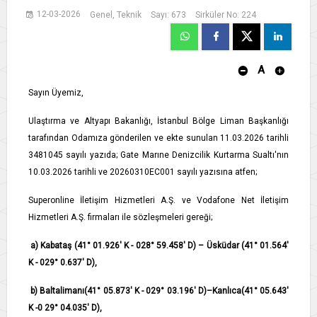
12-03-2026
Genel, Teknik
Sayı: 673
Sirküler No: 224
A
Sayın Üyemiz,
Ulaştırma ve Altyapı Bakanlığı, İstanbul Bölge Liman Başkanlığı
tarafından Odamıza gönderilen ve ekte sunulan 11.03.2026 tarihli
3481045 sayılı yazıda; Gate Marıne Denizcilik Kurtarma Sualtı'nın
10.03.2026 tarihli ve 20260310EC001 sayılı yazısına atfen;
Superonline İletişim Hizmetleri A.Ş. ve Vodafone Net İletişim
Hizmetleri A.Ş. firmaları ile sözleşmeleri gereği;
a) Kabataş (41° 01.926' K - 028° 59.458' D) – Üsküdar (41° 01.564'
K - 029° 0.637' D),
b) Baltalimanı(41° 05.873' K - 029° 03.196' D)–Kanlıca(41° 05.643'
K -0 29° 04.035' D),