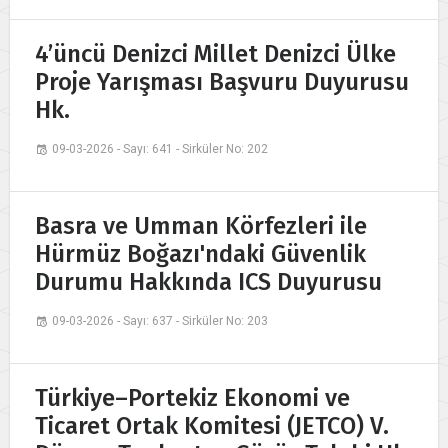
4’üncü Denizci Millet Denizci Ülke
Proje Yarışması Başvuru Duyurusu
Hk.
09-03-2026 - Sayı: 641 - Sirküler No: 202
Basra ve Umman Körfezleri ile
Hürmüz Boğazı'ndaki Güvenlik
Durumu Hakkında ICS Duyurusu
09-03-2026 - Sayı: 637 - Sirküler No: 203
Türkiye–Portekiz Ekonomi ve
Ticaret Ortak Komitesi (JETCO) V.