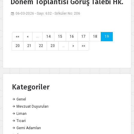
Dönem Toplantısı Görüş Talebi Hk.
06-03-2026 - Sayı: 632 - Sirküler No: 206
««
«
…
14
15
16
17
18
19
20
21
22
23
…
»
»»
Kategoriler
Genel
Mevzuat Duyuruları
Liman
Ticari
Gemi Adamları