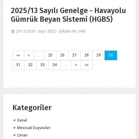
2025/13 Sayılı Genelge - Havayolu
Gümrük Beyan Sistemi (HGBS)
23-12-2025 - Sayı: 2822 - Sirküler No: 948
««
«
…
25
26
27
28
29
30
31
32
33
34
…
»
»»
Kategoriler
Genel
Mevzuat Duyuruları
Liman