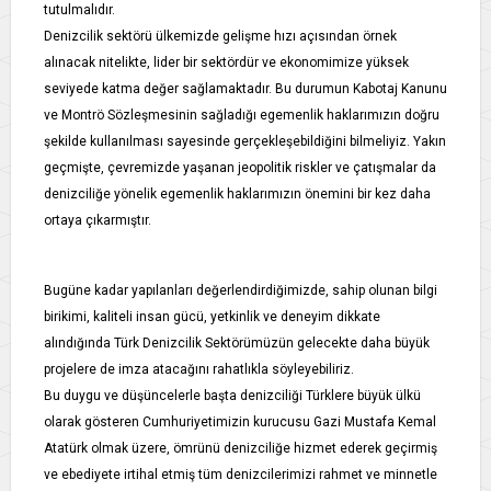
tutulmalıdır.
Denizcilik sektörü ülkemizde gelişme hızı açısından örnek
alınacak nitelikte, lider bir sektördür ve ekonomimize yüksek
seviyede katma değer sağlamaktadır. Bu durumun Kabotaj Kanunu
ve Montrö Sözleşmesinin sağladığı egemenlik haklarımızın doğru
şekilde kullanılması sayesinde gerçekleşebildiğini bilmeliyiz. Yakın
geçmişte, çevremizde yaşanan jeopolitik riskler ve çatışmalar da
denizciliğe yönelik egemenlik haklarımızın önemini bir kez daha
ortaya çıkarmıştır.
Bugüne kadar yapılanları değerlendirdiğimizde, sahip olunan bilgi
birikimi, kaliteli insan gücü, yetkinlik ve deneyim dikkate
alındığında Türk Denizcilik Sektörümüzün gelecekte daha büyük
projelere de imza atacağını rahatlıkla söyleyebiliriz.
Bu duygu ve düşüncelerle başta denizciliği Türklere büyük ülkü
olarak gösteren Cumhuriyetimizin kurucusu Gazi Mustafa Kemal
Atatürk olmak üzere, ömrünü denizciliğe hizmet ederek geçirmiş
ve ebediyete irtihal etmiş tüm denizcilerimizi rahmet ve minnetle