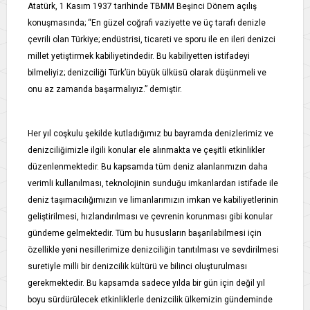
Atatürk, 1 Kasım 1937 tarihinde TBMM Beşinci Dönem açılış
konuşmasında; “En güzel coğrafi vaziyette ve üç tarafı denizle
çevrili olan Türkiye; endüstrisi, ticareti ve sporu ile en ileri denizci
millet yetiştirmek kabiliyetindedir. Bu kabiliyetten istifadeyi
bilmeliyiz; denizciliği Türk’ün büyük ülküsü olarak düşünmeli ve
onu az zamanda başarmalıyız.” demiştir.
Her yıl coşkulu şekilde kutladığımız bu bayramda denizlerimiz ve
denizciliğimizle ilgili konular ele alınmakta ve çeşitli etkinlikler
düzenlenmektedir. Bu kapsamda tüm deniz alanlarımızın daha
verimli kullanılması, teknolojinin sunduğu imkanlardan istifade ile
deniz taşımacılığımızın ve limanlarımızın imkan ve kabiliyetlerinin
geliştirilmesi, hızlandırılması ve çevrenin korunması gibi konular
gündeme gelmektedir. Tüm bu hususların başarılabilmesi için
özellikle yeni nesillerimize denizciliğin tanıtılması ve sevdirilmesi
suretiyle milli bir denizcilik kültürü ve bilinci oluşturulması
gerekmektedir. Bu kapsamda sadece yılda bir gün için değil yıl
boyu sürdürülecek etkinliklerle denizcilik ülkemizin gündeminde