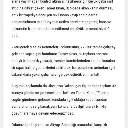
alana yayılmadan kontrol altına alınabilmesi için büyük çaba sarf
ettiğine dikkat çeken Tamer Kıran, “Bölgede akan kanın durması,
artık bir trajediye dönüşen sivil insan kayıplarının derhal
sonlandırılması için Dünyanın acilen harekete geçerek, barış ve
sükunetin bir an önce tesis edilmesi en büyük temennimizdir.”
dedi.
2.Müşterek Meslek Komiteleri Toplantısının, 22 Haziran’da çalıştay
şeklinde yapıldığını hatırlatan Tamer Kıran, bu toplantı sonrası
detaylı bir hazırlık yaparak, meslek komitelerinden iletilen konuları
bir rapor haline getirdiklerini belirterek, bu toplantının ardından ilgili
bakanlıklarla yakın çalışmalar gerçekleştirdiklerini anlattı.
Bugünkü toplantıda da Ulaştırma Bakanlığını ilgilendiren toplam 32
konuyu gündeme getireceklerini belirten Tamer Kıran, “Elbette,
bugün gündeme gelecek konularla ilgili olduğu kadar bundan
sonra önümüze çıkacak yeni konularla da ilgili olarak birlikte
çözüm aramaya devam edeceğiz.” dedi.
Odamız ile Ulaştırma ve Altyapı Bakanlığı arasındaki karşılıklı