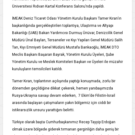
Üniversitesi Rıdvan Kartal Konferans Salonu’nda yapıldı.
İMEAK Deniz Ticaret Odası Yönetim Kurulu Başkanı Tamer Kıran’ın
başkanlığında gerçekleştirilen toplantıya, Ulaştırma ve Altyapı
Bakanlığı (UAB) Bakan Yardımcısı Durmuş Ünüvar, Denizcilik Genel
Müdürü Ünal Baylan, Tersaneler ve Kıyı Yapıları Genel Müdürü Salih
Tan, Kıyı Emniyeti Genel Müdürü Mustafa Bankaoğlu, İMEAK DTO
Meclis Başkanı Başaran Bayrak, Yönetim Kurulu Üyeleri, Şube
Yönetim Kurulu ve Meslek Komiteleri Başkan ve Üyeleri ile müzahir
kuruluşların temsilcileri katıldı.
Tamer Kıran, toplantının açılışında yaptığı konuşmada, zorlu bir
dönemden geçildiğine dikkat çekerek, hemen yanıbaşımızda
Rusya-Ukrayna savaşı devam ederken, 7 Ekim’de Filistin-İsrail
arasında başlayan çatışmaların yakın bölgemiz için ciddi bir
istikrarsızlık unsuru yarattığını belirtti.
Türkiye olarak başta Cumhurbaşkanımız Recep Tayyip Erdoğan
olmak üzere bölgede giderek tırmanan gerginliğin daha geniş bir