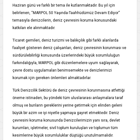
Haziran günü ve farklı bir tema ile kutlanmaktadır. Bu yıl için
belirlenen, “MARPOL 50 Yaşında-Taahhüdümüz Devam Ediyor”
temasıyla denizcilerin, deniz çevresini koruma konusundaki
katkıları ele alınmaktadır.
Ticaret gemileri, deniz turizmi ve balıkçılık gibi farklı alanlarda
faaliyet gösteren deniz çalışanları, deniz çevresinin korunması ve
sürdürülebilirliği konusunda üzerlerindeki büyük sorumluluğun
farkındalığıyla, MARPOL gibi düzenlemelere uyum sağlayarak,
çevre dostu uygulamaları benimsemekte ve denizlerimizi
korumak için gereken önlemleri almaktadırlar.
Türk Denizcilik Sektörü de deniz çevresinin korunmasına atfettiği
öneme istinaden, bu yöndeki tüm uluslararası anlaşmalara taraf
olmuş ve bunların gereklerini yerine getirmek için elinden geleni
büyük bir azim ve iyi niyetle yapmaya gayret etmektedir. Deniz
çevresini koruma konusunda Denizcilerimizin yanı sıra, devlet
kurumları, işletmeler, sivil toplum kuruluşları ve toplumun tüm
kesimlerine büyük sorumluluklar düştüğü unutulmamalıdır.