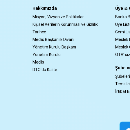
Hakkımızda
Üye & 
Misyon, Vizyon ve Politikalar
Banka Bi
Kişisel Verilerin Korunması ve Gizlilik
Üye List
Tarihçe
Gemi Lis
Meclis Başkanlık Divanı
Meslek 
Yönetim Kurulu Başkanı
Meslek 
Yönetim Kurulu
ÖTV' si
Meclis
Şube ve
DTO'da Kalite
Şubeler
Temsilci
İrtibat B