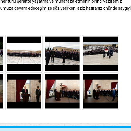
 her türlü şeraitte yaşatma ve muhafaza etmenin birinci vazifemiz
 yolumuza devam edeceğimize söz verirken, aziz hatıranız önünde saygıy