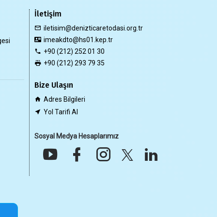
İletişim
iletisim@denizticaretodasi.org.tr
imeakdto@hs01.kep.tr
gesi
+90 (212) 252 01 30
+90 (212) 293 79 35
Bize Ulaşın
Adres Bilgileri
Yol Tarifi Al
Sosyal Medya Hesaplarımız