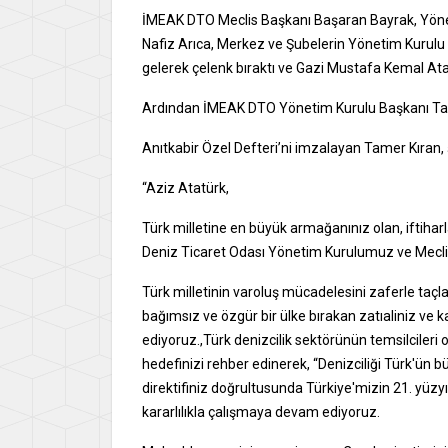
İMEAK DTO Meclis Başkanı Başaran Bayrak, Yöneti
Nafiz Arıca, Merkez ve Şubelerin Yönetim Kurulu 
gelerek çelenk bıraktı ve Gazi Mustafa Kemal A
Ardından İMEAK DTO Yönetim Kurulu Başkanı Tamer 
Anıtkabir Özel Defteri’ni imzalayan Tamer Kıran, 
“Aziz Atatürk,
Türk milletine en büyük armağanınız olan, iftih
Deniz Ticaret Odası Yönetim Kurulumuz ve Mecli
Türk milletinin varoluş mücadelesini zaferle taçla
bağımsız ve özgür bir ülke bırakan zatıaliniz ve
ediyoruz.,Türk denizcilik sektörünün temsilcileri
hedefinizi rehber edinerek, “Denizciliği Türk'ün
direktifiniz doğrultusunda Türkiye'mizin 21. yüzyı
kararlılıkla çalışmaya devam ediyoruz.