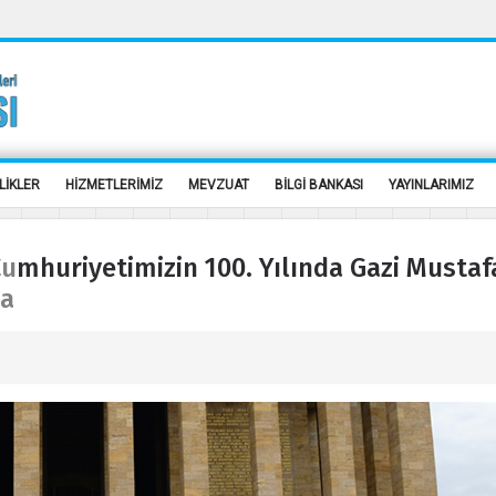
LİKLER
HİZMETLERİMİZ
MEVZUAT
BİLGİ BANKASI
YAYINLARIMIZ
Cumhuriyetimizin 100. Yılında Gazi Mustaf
da