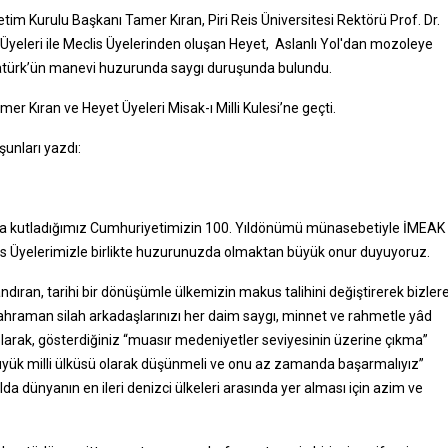
m Kurulu Başkanı Tamer Kıran, Piri Reis Üniversitesi Rektörü Prof. Dr.
Üyeleri ile Meclis Üyelerinden oluşan Heyet, Aslanlı Yol'dan mozoleye
tatürk’ün manevi huzurunda saygı duruşunda bulundu.
Kıran ve Heyet Üyeleri Misak-ı Milli Kulesi’ne geçti.
şunları yazdı:
arla kutladığımız Cumhuriyetimizin 100. Yıldönümü münasebetiyle İMEAK
s Üyelerimizle birlikte huzurunuzda olmaktan büyük onur duyuyoruz.
ndıran, tarihi bir dönüşümle ülkemizin makus talihini değiştirerek bizler
 kahraman silah arkadaşlarınızı her daim saygı, minnet ve rahmetle yâd
 olarak, gösterdiğiniz “muasır medeniyetler seviyesinin üzerine çıkma”
 büyük milli ülküsü olarak düşünmeli ve onu az zamanda başarmalıyız”
lda dünyanın en ileri denizci ülkeleri arasında yer alması için azim ve