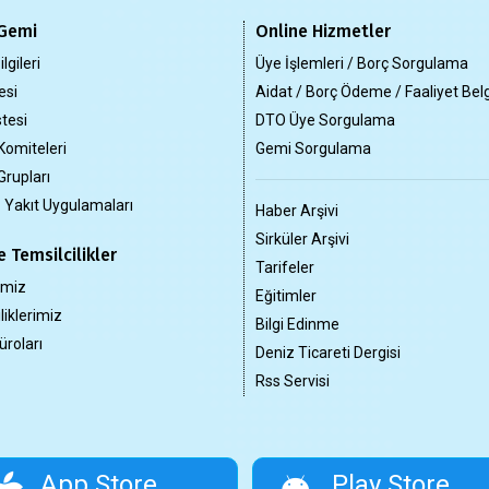
Gemi
Online Hizmetler
lgileri
Üye İşlemleri / Borç Sorgulama
esi
Aidat / Borç Ödeme / Faaliyet Bel
tesi
DTO Üye Sorgulama
Komiteleri
Gemi Sorgulama
Grupları
z Yakıt Uygulamaları
Haber Arşivi
Sirküler Arşivi
 Temsilcilikler
Tarifeler
imiz
Eğitimler
liklerimiz
Bilgi Edinme
üroları
Deniz Ticareti Dergisi
Rss Servisi
App Store
Play Store