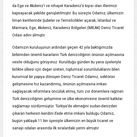
da Ege ve Akdeniz’i ve nihayet Karadeniz’e kıyısı olan illerimizi
kapsayacak şekilde genişletilmiştir. Bu süreçte Odamız; ülkemizin
liman kentlerinde Şubeler ve Temsilcilikler açarak, İstanbul ve
Marmara, Ege, Akdeniz, Karadeniz Bölgeleri (İMEAK) Deniz Ticaret
Odası adını almıştır.
Odamızın kuruluşunun ardından geçen 42 yıla baktığımızda
birbirinden önemli kararların Türk denizciliğinin önünün açılmasına
vesile olduğunu görüyoruz. Kurulduğu günden bu yana üyeleriyle
birlikte ülkesi için değer üreten, toplumsal sorumluluklarını bilen
kurumsal bir yapıya dönüşen Deniz Ticaret Odamız, sektörün
gelişmesine hız kazandırmış, önünün açılmasına imkan
sağlayacak reformlara öncülük etmiş, tüm zor dönemlere rağmen
Türk denizciliğinin gelişimine ve ülke ekonomisine önemli katkılar
sağlamayı sürdürmüştür. Türkiye’de ekmeğini sudan-denizden
çıkaran herkesin kendini ifade etme imkanı bulduğu Odamız,
bugün yaklaşık 11 bin üyesiyle ülkemizin en büyük ticaret ve
sanayi odaları arasında ilk sıralardaki yerini almıştır.