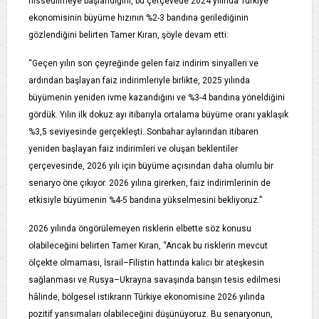
hissedilmeye başlandığını, bu çerçevede 2024 yılında Türkiye
ekonomisinin büyüme hızının %2-3 bandına gerilediğinin
gözlendiğini belirten Tamer Kıran, şöyle devam etti:
“Geçen yılın son çeyreğinde gelen faiz indirim sinyalleri ve
ardından başlayan faiz indirimleriyle birlikte, 2025 yılında
büyümenin yeniden ivme kazandığını ve %3-4 bandına yöneldiğini
gördük. Yılın ilk dokuz ayı itibarıyla ortalama büyüme oranı yaklaşık
%3,5 seviyesinde gerçekleşti. Sonbahar aylarından itibaren
yeniden başlayan faiz indirimleri ve oluşan beklentiler
çerçevesinde, 2026 yılı için büyüme açısından daha olumlu bir
senaryo öne çıkıyor. 2026 yılına girerken, faiz indirimlerinin de
etkisiyle büyümenin %4-5 bandına yükselmesini bekliyoruz.”
2026 yılında öngörülemeyen risklerin elbette söz konusu
olabileceğini belirten Tamer Kıran, “Ancak bu risklerin mevcut
ölçekte olmaması, İsrail–Filistin hattında kalıcı bir ateşkesin
sağlanması ve Rusya–Ukrayna savaşında barışın tesis edilmesi
hâlinde, bölgesel istikrarın Türkiye ekonomisine 2026 yılında
pozitif yansımaları olabileceğini düşünüyoruz. Bu senaryonun,