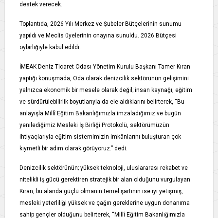
destek verecek.
Toplantıda, 2026 Yılı Merkez ve Şubeler Bütçelerinin sunumu
yapıldı ve Meclis üyelerinin onayına sunuldu. 2026 Bütçesi
oybirliğiyle kabul edildi.
İMEAK Deniz Ticaret Odası Yönetim Kurulu Başkanı Tamer Kıran
yaptığı konuşmada, Oda olarak denizcilik sektörünün gelişimini
yalnızca ekonomik bir mesele olarak değil; insan kaynağı, eğitim
ve sürdürülebilirlik boyutlarıyla da ele aldıklarını belirterek, “Bu
anlayışla Millî Eğitim Bakanlığımızla imzaladığımız ve bugün
yenilediğimiz Mesleki İş Birliği Protokolü, sektörümüzün
ihtiyaçlarıyla eğitim sistemimizin imkânlarını buluşturan çok
kıymetli bir adım olarak görüyoruz.” dedi.
Denizcilik sektörünün; yüksek teknoloji, uluslararası rekabet ve
nitelikli iş gücü gerektiren stratejik bir alan olduğunu vurgulayan
Kıran, bu alanda güçlü olmanın temel şartının ise iyi yetişmiş,
mesleki yeterliliği yüksek ve çağın gereklerine uygun donanıma
sahip gençler olduğunu belirterek, “Millî Eğitim Bakanlığımızla