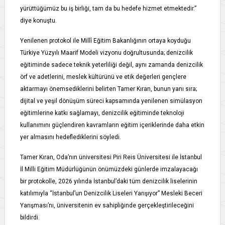
yürüttüğümüz bu iş birliği, tam da bu hedefe hizmet etmektedir.”
diye konuştu.
Yenilenen protokol ile Millî Eğitim Bakanlığının ortaya koyduğu
Türkiye Yüzyılı Maarif Modeli vizyonu doğrultusunda; denizcilik
eğitiminde sadece teknik yeterliliği değil, aynı zamanda denizcilik
örf ve adetlerini, meslek kültürünü ve etik değerleri gençlere
aktarmayı önemsediklerini belirten Tamer Kıran, bunun yanı sıra;
dijital ve yeşil dönüşüm süreci kapsamında yenilenen simülasyon
eğitimlerine katkı sağlamayı, denizcilik eğitiminde teknoloji
kullanımını güçlendiren kavramların eğitim içeriklerinde daha etkin
yer almasını hedeflediklerini söyledi.
Tamer Kıran, Oda’nın üniversitesi Piri Reis Üniversitesi ile İstanbul
İl Milli Eğitim Müdürlüğünün önümüzdeki günlerde imzalayacağı
bir protokolle, 2026 yılında İstanbul’daki tüm denizcilik liselerinin
katılımıyla “İstanbul’un Denizcilik Liseleri Yarışıyor” Mesleki Beceri
Yarışması’nı, üniversitenin ev sahipliğinde gerçekleştirileceğini
bildirdi.