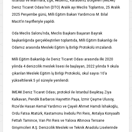
İstanbul ve Marmara, Ege, Akdeniz, Karadeniz Bölgeleri (İMEAK)
Deniz Ticaret Odası’nın (DTO) Aralık ayı Meclis Toplantısı, 25 Aralık
2025 Perşembe günü, Milli Eğitim Bakan Yardımcısı M. Bilal
Macit’in teşrifleriyle yapıldı.
Oda Meclis Salonu’nda, Meclis Başkanı Başaran Bayrak
başkanlığında gerçekleştirilen toplantıda, Milli Eğitim Bakanlığı ile
Odamız arasında Mesleki Eğitim İş Birliği Protokolü imzalandı.
Milli Eğitim Bakanlığı ile Deniz Ticaret Odası arasında ilki 2020
yılında 4 denizcilik meslek lisesi ile başlayan, 2022 yılında 9 okula
çıkarılan Mesleki Eğitim İş Birliği Protokolü, okul sayısı 10’a
yükseltilerek 5 yıl süreyle yenilendi.
İMEAK Deniz Ticaret Odası, protokol ile İstanbul Beşiktaş Ziya
Kalkavan, Pendik Barbaros Hayrettin Paşa, İzmir Çeşme Ulusoy,
Rize’de Hasan Kemal Yardımcı ve Çayeli Ahmet Hamdi İshakoğlu,
Ordu Fatsa Atatürk, Kastamonu İnebolu Piri Reis, Antalya Konyaaltı
Fettah Tamince, Van Piri Reis ve Yalova Altınova Tersane
Girişimcileri A.Ş. Denizcilik Mesleki ve Teknik Anadolu Liselerinde