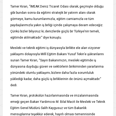
Tamer Kıran, “İMEAK Deniz Ticaret Odası olarak; geçmişte olduğu
gibi bundan sonra da eğitimi stratejik bir yatırım alanı olarak
görmeye, kamu kurumlarımızla, eğitim camiamızla ve tüm
paydaşlarımızla yakın iş birliği içinde çalışmaya devam edeceğiz.
Çünkü bizler biliyoruz ki; denizlerde güçlü bir Türkiye’nin temeli,
eğitimde atılmaktadır.” diye konuştu.
Mesleki ve teknik eğitimi iş dünyasıyla birlikte ele alan vizyoner
yaklaşımı dolayısıyla Millî Eğitim Bakanı Yusuf Tekin’e şükranlarını
sunan Tamer Kıran, “Sayın Bakanımızın, mesleki eğitimde iş
dünyasına duyduğu güven ve sektörlerin birikiminden yararlanma
yönündeki olumlu yaklaşımı; bizlere daha fazla sorumluluk
yüklediği kadar, daha güçlü iş birliklerinin de önünü açmaktadır.”
dedi.
Tamer Kıran, protokolün hazırlanmasında ve imzalanmasında
emeği geçen Bakan Yardımcısı M. Bilal Macit ile Mesleki ve Teknik
Eğitim Genel Müdürü Salih Kaygusuz ve tüm Bakanlık
mensuplarına teşekkür ederek, hayırlı olması temennisinde