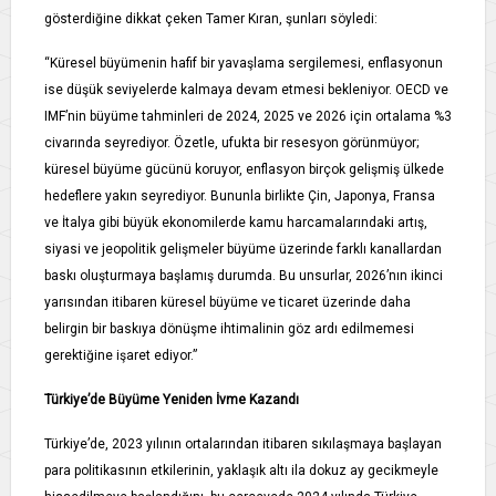
gösterdiğine dikkat çeken Tamer Kıran, şunları söyledi:
“Küresel büyümenin hafif bir yavaşlama sergilemesi, enflasyonun
ise düşük seviyelerde kalmaya devam etmesi bekleniyor. OECD ve
IMF’nin büyüme tahminleri de 2024, 2025 ve 2026 için ortalama %3
civarında seyrediyor. Özetle, ufukta bir resesyon görünmüyor;
küresel büyüme gücünü koruyor, enflasyon birçok gelişmiş ülkede
hedeflere yakın seyrediyor. Bununla birlikte Çin, Japonya, Fransa
ve İtalya gibi büyük ekonomilerde kamu harcamalarındaki artış,
siyasi ve jeopolitik gelişmeler büyüme üzerinde farklı kanallardan
baskı oluşturmaya başlamış durumda. Bu unsurlar, 2026’nın ikinci
yarısından itibaren küresel büyüme ve ticaret üzerinde daha
belirgin bir baskıya dönüşme ihtimalinin göz ardı edilmemesi
gerektiğine işaret ediyor.”
Türkiye’de Büyüme Yeniden İvme Kazandı
Türkiye’de, 2023 yılının ortalarından itibaren sıkılaşmaya başlayan
para politikasının etkilerinin, yaklaşık altı ila dokuz ay gecikmeyle