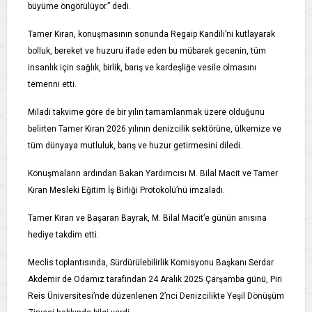
büyüme öngörülüyor.” dedi.
Tamer Kıran, konuşmasının sonunda Regaip Kandili’ni kutlayarak
bolluk, bereket ve huzuru ifade eden bu mübarek gecenin, tüm
insanlık için sağlık, birlik, barış ve kardeşliğe vesile olmasını
temenni etti.
Miladi takvime göre de bir yılın tamamlanmak üzere olduğunu
belirten Tamer Kıran 2026 yılının denizcilik sektörüne, ülkemize ve
tüm dünyaya mutluluk, barış ve huzur getirmesini diledi.
Konuşmaların ardından Bakan Yardımcısı M. Bilal Macit ve Tamer
Kıran Mesleki Eğitim İş Birliği Protokolü’nü imzaladı.
Tamer Kıran ve Başaran Bayrak, M. Bilal Macit’e günün anısına
hediye takdim etti.
Meclis toplantısında, Sürdürülebilirlik Komisyonu Başkanı Serdar
Akdemir de Odamız tarafından 24 Aralık 2025 Çarşamba günü, Piri
Reis Üniversitesi’nde düzenlenen 2’nci Denizcilikte Yeşil Dönüşüm