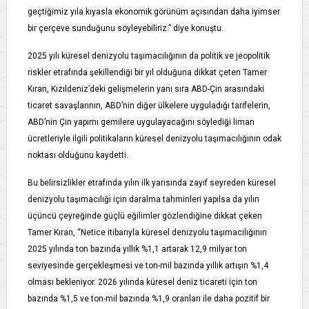
geçtiğimiz yıla kıyasla ekonomik görünüm açısından daha iyimser
bir çerçeve sunduğunu söyleyebiliriz.” diye konuştu.
2025 yılı küresel denizyolu taşımacılığının da politik ve jeopolitik
riskler etrafında şekillendiği bir yıl olduğuna dikkat çeten Tamer
Kıran, Kızıldeniz’deki gelişmelerin yanı sıra ABD-Çin arasındaki
ticaret savaşlarının, ABD’nin diğer ülkelere uyguladığı tarifelerin,
ABD’nin Çin yapımı gemilere uygulayacağını söylediği liman
ücretleriyle ilgili politikaların küresel denizyolu taşımacılığının odak
noktası olduğunu kaydetti.
Bu belirsizlikler etrafında yılın ilk yarısında zayıf seyreden küresel
denizyolu taşımacılığı için daralma tahminleri yapılsa da yılın
üçüncü çeyreğinde güçlü eğilimler gözlendiğine dikkat çeken
Tamer Kıran, “Netice itibarıyla küresel denizyolu taşımacılığının
2025 yılında ton bazında yıllık %1,1 artarak 12,9 milyar ton
seviyesinde gerçekleşmesi ve ton-mil bazında yıllık artışın %1,4
olması bekleniyor. 2026 yılında küresel deniz ticareti için ton
bazında %1,5 ve ton-mil bazında %1,9 oranları ile daha pozitif bir