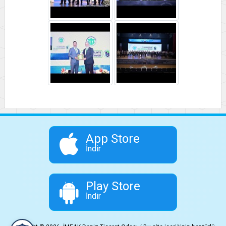
App Store
İndir
Play Store
İndir