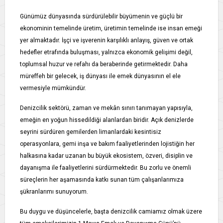
Günümüz dünyasında sürdürülebilir büyümenin ve güçlü bir
ekonominin temelinde üretim, üretimin temelinde ise insan emeği
yer almaktadır. İşçi ve işverenin karşılıklı anlayış, güven ve ortak
hedefler etrafında buluşması, yalnızca ekonomik gelişimi değil,
toplumsal huzur ve refahı da beraberinde getirmektedir. Daha
müreffeh bir gelecek, iş dünyası ile emek dünyasının el ele
vermesiyle mümkündür.
Denizcilik sektörü, zaman ve mekân sınırı tanımayan yapısıyla,
emeğin en yoğun hissedildiği alanlardan biridir. Açık denizlerde
seyrini sürdüren gemilerden limanlardaki kesintisiz
operasyonlara, gemi inşa ve bakım faaliyetlerinden lojistiğin her
halkasına kadar uzanan bu büyük ekosistem, özveri, disiplin ve
dayanışma ile faaliyetlerini sürdürmektedir. Bu zorlu ve önemli
süreçlerin her aşamasında katkı sunan tüm çalışanlarımıza
şükranlarımı sunuyorum.
Bu duygu ve düşüncelerle, başta denizcilik camiamız olmak üzere