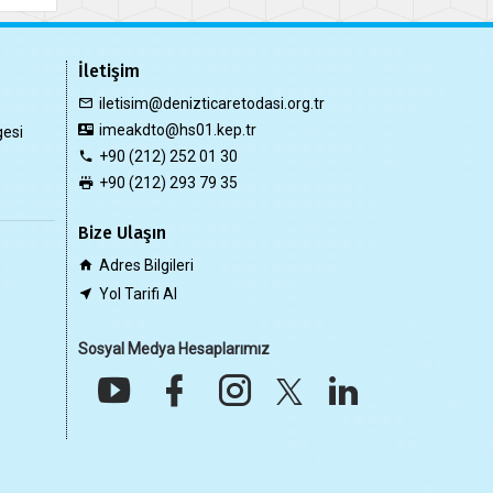
İletişim
iletisim@denizticaretodasi.org.tr
imeakdto@hs01.kep.tr
gesi
+90 (212) 252 01 30
+90 (212) 293 79 35
Bize Ulaşın
Adres Bilgileri
Yol Tarifi Al
Sosyal Medya Hesaplarımız