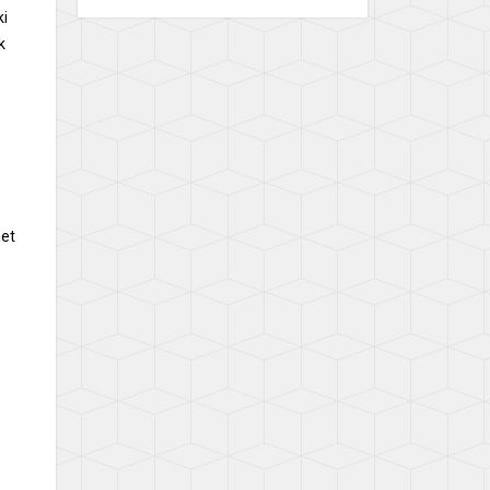
ki
k
net