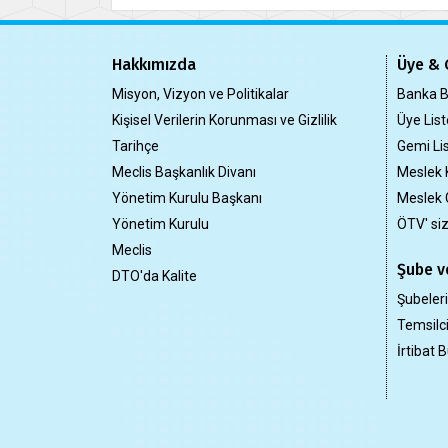
Hakkımızda
Üye & 
Misyon, Vizyon ve Politikalar
Banka Bi
Kişisel Verilerin Korunması ve Gizlilik
Üye List
Tarihçe
Gemi Lis
Meclis Başkanlık Divanı
Meslek 
Yönetim Kurulu Başkanı
Meslek 
Yönetim Kurulu
ÖTV' si
Meclis
Şube ve
DTO'da Kalite
Şubeler
Temsilci
İrtibat B