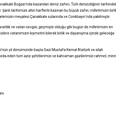
Çanakkale Boğazı’nda kazanılan deniz zaferi, Türk denizciliğinin tarihinde
Şanlı tarihimize altın harflerle kazınan bu büyük zafer, milletimizin birli
delemizin meşalesi Çanakkale sularında ve Conkbayırı’nda yakılmıştır.
rlılık ve vatan sevgisi, geçmişte olduğu gibi bugün de milletimizin en
izlere vatanımızın kıymetini bilerek birlik ve dayanışma içinde geleceğe
ü’nün yıl dönümünde başta Gazi Mustafa Kemal Atatürk ve silah
 feda eden tüm aziz şehitlerimizi ve kahraman gazilerimizi rahmet, min
anı