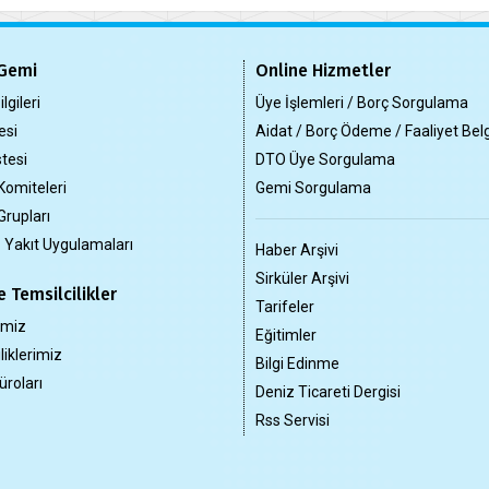
Gemi
Online Hizmetler
lgileri
Üye İşlemleri / Borç Sorgulama
esi
Aidat / Borç Ödeme / Faaliyet Bel
tesi
DTO Üye Sorgulama
Komiteleri
Gemi Sorgulama
Grupları
z Yakıt Uygulamaları
Haber Arşivi
Sirküler Arşivi
 Temsilcilikler
Tarifeler
imiz
Eğitimler
liklerimiz
Bilgi Edinme
üroları
Deniz Ticareti Dergisi
Rss Servisi