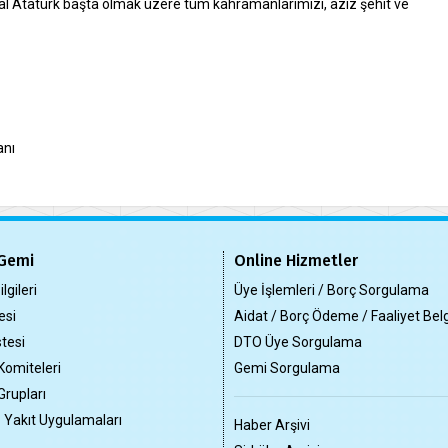
Atatürk başta olmak üzere tüm kahramanlarımızı, aziz şehit ve
anı
Gemi
Online Hizmetler
lgileri
Üye İşlemleri / Borç Sorgulama
esi
Aidat / Borç Ödeme / Faaliyet Bel
tesi
DTO Üye Sorgulama
Komiteleri
Gemi Sorgulama
Grupları
z Yakıt Uygulamaları
Haber Arşivi