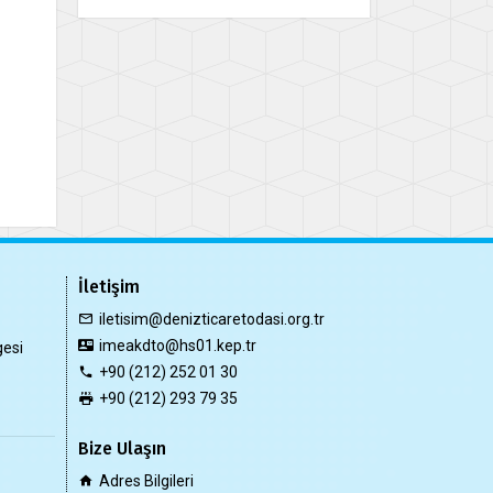
İletişim
iletisim@denizticaretodasi.org.tr
imeakdto@hs01.kep.tr
gesi
+90 (212) 252 01 30
+90 (212) 293 79 35
Bize Ulaşın
Adres Bilgileri