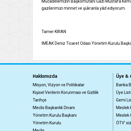
Mücadelemizin Başkomutanı Gazi Mustafa Kemal 
gazilerimizi minnet ve şükranla yâd ediyorum.
Tamer KIRAN
İMEAK Deniz Ticaret Odası Yönetim Kurulu Başk
Hakkımızda
Üye & 
Misyon, Vizyon ve Politikalar
Banka Bi
Kişisel Verilerin Korunması ve Gizlilik
Üye List
Tarihçe
Gemi Lis
Meclis Başkanlık Divanı
Meslek 
Yönetim Kurulu Başkanı
Meslek 
Yönetim Kurulu
ÖTV' si
Meclis