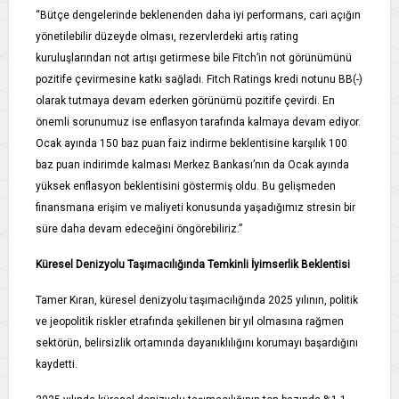
“Bütçe dengelerinde beklenenden daha iyi performans, cari açığın
yönetilebilir düzeyde olması, rezervlerdeki artış rating
kuruluşlarından not artışı getirmese bile Fitch’in not görünümünü
pozitife çevirmesine katkı sağladı. Fitch Ratings kredi notunu BB(-)
olarak tutmaya devam ederken görünümü pozitife çevirdi. En
önemli sorunumuz ise enflasyon tarafında kalmaya devam ediyor.
Ocak ayında 150 baz puan faiz indirme beklentisine karşılık 100
baz puan indirimde kalması Merkez Bankası’nın da Ocak ayında
yüksek enflasyon beklentisini göstermiş oldu. Bu gelişmeden
finansmana erişim ve maliyeti konusunda yaşadığımız stresin bir
süre daha devam edeceğini öngörebiliriz.”
Küresel Denizyolu Taşımacılığında Temkinli İyimserlik Beklentisi
Tamer Kıran, küresel denizyolu taşımacılığında 2025 yılının, politik
ve jeopolitik riskler etrafında şekillenen bir yıl olmasına rağmen
sektörün, belirsizlik ortamında dayanıklılığını korumayı başardığını
kaydetti.