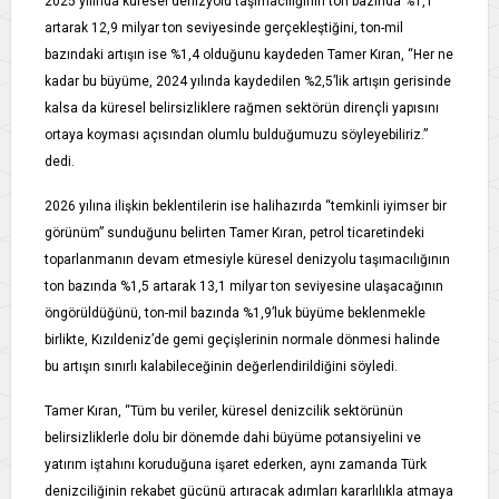
2025 yılında küresel denizyolu taşımacılığının ton bazında %1,1
artarak 12,9 milyar ton seviyesinde gerçekleştiğini, ton-mil
bazındaki artışın ise %1,4 olduğunu kaydeden Tamer Kıran, “Her ne
kadar bu büyüme, 2024 yılında kaydedilen %2,5’lik artışın gerisinde
kalsa da küresel belirsizliklere rağmen sektörün dirençli yapısını
ortaya koyması açısından olumlu bulduğumuzu söyleyebiliriz.”
dedi.
2026 yılına ilişkin beklentilerin ise halihazırda “temkinli iyimser bir
görünüm” sunduğunu belirten Tamer Kıran, petrol ticaretindeki
toparlanmanın devam etmesiyle küresel denizyolu taşımacılığının
ton bazında %1,5 artarak 13,1 milyar ton seviyesine ulaşacağının
öngörüldüğünü, ton-mil bazında %1,9’luk büyüme beklenmekle
birlikte, Kızıldeniz’de gemi geçişlerinin normale dönmesi halinde
bu artışın sınırlı kalabileceğinin değerlendirildiğini söyledi.
Tamer Kıran, “Tüm bu veriler, küresel denizcilik sektörünün
belirsizliklerle dolu bir dönemde dahi büyüme potansiyelini ve
yatırım iştahını koruduğuna işaret ederken, aynı zamanda Türk
denizciliğinin rekabet gücünü artıracak adımları kararlılıkla atmaya