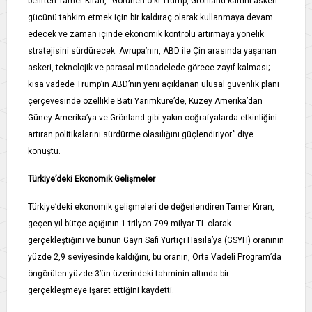
belirten Tamer Kıran, “Görünen o ki Trump, Grönland kartını askeri
gücünü tahkim etmek için bir kaldıraç olarak kullanmaya devam
edecek ve zaman içinde ekonomik kontrolü artırmaya yönelik
stratejisini sürdürecek. Avrupa’nın, ABD ile Çin arasında yaşanan
askeri, teknolojik ve parasal mücadelede görece zayıf kalması;
kısa vadede Trump’ın ABD’nin yeni açıklanan ulusal güvenlik planı
çerçevesinde özellikle Batı Yarımküre’de, Kuzey Amerika’dan
Güney Amerika’ya ve Grönland gibi yakın coğrafyalarda etkinliğini
artıran politikalarını sürdürme olasılığını güçlendiriyor.” diye
konuştu.
Türkiye’deki Ekonomik Gelişmeler
Türkiye’deki ekonomik gelişmeleri de değerlendiren Tamer Kıran,
geçen yıl bütçe açığının 1 trilyon 799 milyar TL olarak
gerçekleştiğini ve bunun Gayri Safi Yurtiçi Hasıla’ya (GSYH) oranının
yüzde 2,9 seviyesinde kaldığını, bu oranın, Orta Vadeli Program’da
öngörülen yüzde 3’ün üzerindeki tahminin altında bir
gerçekleşmeye işaret ettiğini kaydetti.