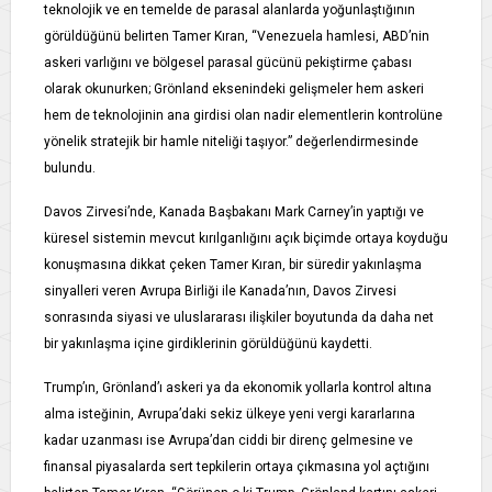
teknolojik ve en temelde de parasal alanlarda yoğunlaştığının
görüldüğünü belirten Tamer Kıran, “Venezuela hamlesi, ABD’nin
askeri varlığını ve bölgesel parasal gücünü pekiştirme çabası
olarak okunurken; Grönland eksenindeki gelişmeler hem askeri
hem de teknolojinin ana girdisi olan nadir elementlerin kontrolüne
yönelik stratejik bir hamle niteliği taşıyor.” değerlendirmesinde
bulundu.
Davos Zirvesi’nde, Kanada Başbakanı Mark Carney’in yaptığı ve
küresel sistemin mevcut kırılganlığını açık biçimde ortaya koyduğu
konuşmasına dikkat çeken Tamer Kıran, bir süredir yakınlaşma
sinyalleri veren Avrupa Birliği ile Kanada’nın, Davos Zirvesi
sonrasında siyasi ve uluslararası ilişkiler boyutunda da daha net
bir yakınlaşma içine girdiklerinin görüldüğünü kaydetti.
Trump’ın, Grönland’ı askeri ya da ekonomik yollarla kontrol altına
alma isteğinin, Avrupa’daki sekiz ülkeye yeni vergi kararlarına
kadar uzanması ise Avrupa’dan ciddi bir direnç gelmesine ve
finansal piyasalarda sert tepkilerin ortaya çıkmasına yol açtığını