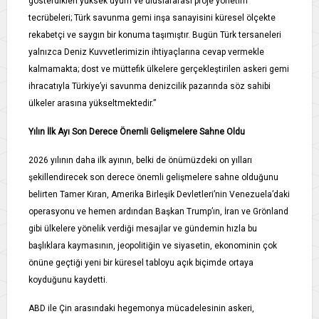
gösterdikleri yüksek uyum ve uluslararası proje yönetim
tecrübeleri; Türk savunma gemi inşa sanayisini küresel ölçekte
rekabetçi ve saygın bir konuma taşımıştır. Bugün Türk tersaneleri
yalnızca Deniz Kuvvetlerimizin ihtiyaçlarına cevap vermekle
kalmamakta; dost ve müttefik ülkelere gerçekleştirilen askeri gemi
ihracatıyla Türkiye’yi savunma denizcilik pazarında söz sahibi
ülkeler arasına yükseltmektedir.”
Yılın İlk Ayı Son Derece Önemli Gelişmelere Sahne Oldu
2026 yılının daha ilk ayının, belki de önümüzdeki on yılları
şekillendirecek son derece önemli gelişmelere sahne olduğunu
belirten Tamer Kıran, Amerika Birleşik Devletleri’nin Venezuela’daki
operasyonu ve hemen ardından Başkan Trump’ın, İran ve Grönland
gibi ülkelere yönelik verdiği mesajlar ve gündemin hızla bu
başlıklara kaymasının, jeopolitiğin ve siyasetin, ekonominin çok
önüne geçtiği yeni bir küresel tabloyu açık biçimde ortaya
koyduğunu kaydetti.
ABD ile Çin arasındaki hegemonya mücadelesinin askeri,