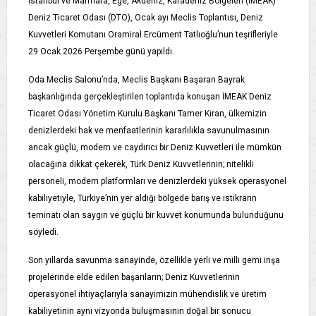
İstanbul ve Marmara, Ege, Akdeniz, Karadeniz Bölgeleri (İMEAK)
Deniz Ticaret Odası (DTO), Ocak ayı Meclis Toplantısı, Deniz
Kuvvetleri Komutanı Oramiral Ercüment Tatlıoğlu’nun teşrifleriyle
29 Ocak 2026 Perşembe günü yapıldı.
Oda Meclis Salonu’nda, Meclis Başkanı Başaran Bayrak
başkanlığında gerçekleştirilen toplantıda konuşan İMEAK Deniz
Ticaret Odası Yönetim Kurulu Başkanı Tamer Kıran, ülkemizin
denizlerdeki hak ve menfaatlerinin kararlılıkla savunulmasının
ancak güçlü, modern ve caydırıcı bir Deniz Kuvvetleri ile mümkün
olacağına dikkat çekerek, Türk Deniz Kuvvetlerinin; nitelikli
personeli, modern platformları ve denizlerdeki yüksek operasyonel
kabiliyetiyle, Türkiye’nin yer aldığı bölgede barış ve istikrarın
teminatı olan saygın ve güçlü bir kuvvet konumunda bulunduğunu
söyledi.
Son yıllarda savunma sanayinde, özellikle yerli ve milli gemi inşa
projelerinde elde edilen başarıların; Deniz Kuvvetlerinin
operasyonel ihtiyaçlarıyla sanayimizin mühendislik ve üretim
kabiliyetinin aynı vizyonda buluşmasının doğal bir sonucu