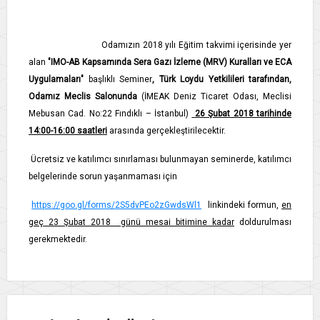
Odamızın 2018 yılı Eğitim takvimi içerisinde yer
alan
"IMO-AB Kapsamında Sera Gazı İzleme (MRV) Kuralları ve ECA
Uygulamaları"
başlıklı Seminer
, Türk Loydu Yetkilileri tarafından,
Odamız Meclis Salonunda
(İMEAK Deniz Ticaret Odası, Meclisi
Mebusan Cad. No:22 Fındıklı – İstanbul)
26 Şubat 2018 tarihinde
14:00-16:00 saatleri
arasında gerçekleştirilecektir.
Ücretsiz ve katılımcı sınırlaması bulunmayan seminerde, katılımcı
belgelerinde sorun yaşanmaması için
https://goo.gl/forms/2S5dvPEo2zGwdsWl1
linkindeki formun,
en
geç 23 Şubat 2018
günü mesai bitimine kadar
doldurulması
gerekmektedir.