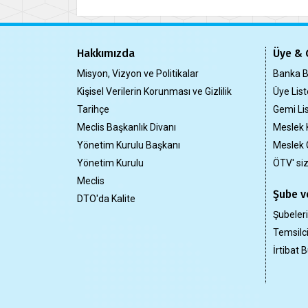
Hakkımızda
Üye & 
Misyon, Vizyon ve Politikalar
Banka Bi
Kişisel Verilerin Korunması ve Gizlilik
Üye List
Tarihçe
Gemi Lis
Meclis Başkanlık Divanı
Meslek 
Yönetim Kurulu Başkanı
Meslek 
Yönetim Kurulu
ÖTV' si
Meclis
Şube ve
DTO'da Kalite
Şubeler
Temsilci
İrtibat B