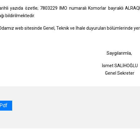
arihli yazıda özetle; 7803229 IMO numaralı Komorlar bayraklı ALRAQEEM
ı bildirilmektedir.
 Odamız web sitesinde Genel, Teknik ve İhale duyuruları bölümlerinde yer
Saygılarımla,
İsmet SALİHOĞLU
Genel Sekreter
.pdf