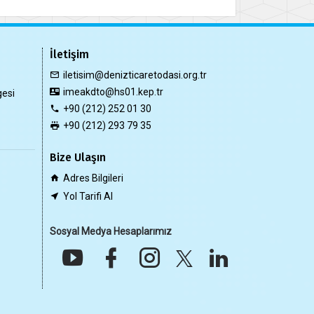
İletişim
iletisim@denizticaretodasi.org.tr
imeakdto@hs01.kep.tr
gesi
+90 (212) 252 01 30
+90 (212) 293 79 35
Bize Ulaşın
Adres Bilgileri
Yol Tarifi Al
Sosyal Medya Hesaplarımız