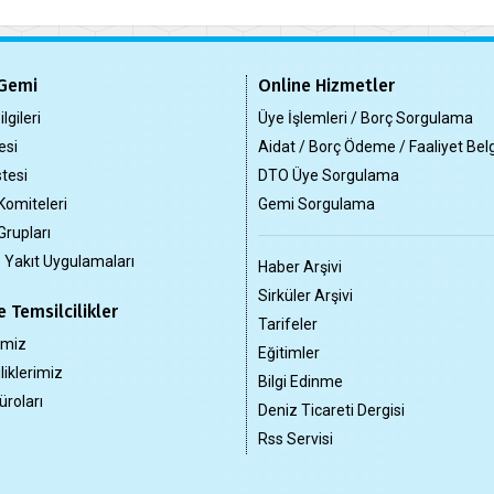
Gemi
Online Hizmetler
lgileri
Üye İşlemleri / Borç Sorgulama
esi
Aidat / Borç Ödeme / Faaliyet Bel
tesi
DTO Üye Sorgulama
Komiteleri
Gemi Sorgulama
Grupları
z Yakıt Uygulamaları
Haber Arşivi
Sirküler Arşivi
 Temsilcilikler
Tarifeler
imiz
Eğitimler
liklerimiz
Bilgi Edinme
üroları
Deniz Ticareti Dergisi
Rss Servisi