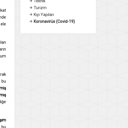
Teknik
Turizm
 kat
Kıyı Yapıları
inde
Koronavirüs (Covid-19)
 ele
olan
arın
plum
arak
bu
lmiş
mış
liğe
şım
,
bu