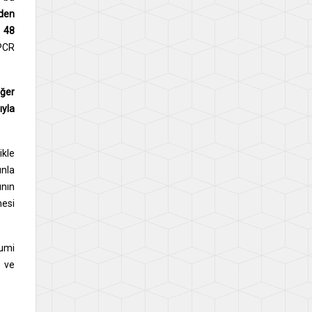
nden
i
48
 PCR
iğer
ıyla
ikle
ınla
ının
mesi
mumi
i ve