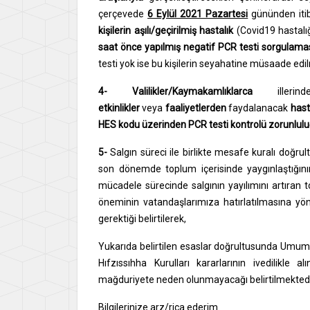
çerçevede
6 Eylül 2021 Pazartesi
gününden it
kişilerin aşılı/geçirilmiş hastalık
(Covid19 hastalı
saat önce yapılmış negatif PCR testi sorgulama
testi yok ise bu kişilerin seyahatine müsaade ed
4-
Valilikler/Kaymakamlıklarca
illerind
etkinlikler
veya
faaliyetlerden
faydalanacak
hast
HES kodu üzerinden PCR testi kontrolü zorunluluğ
5-
Salgın süreci ile birlikte mesafe kuralı doğru
son dönemde toplum içerisinde yaygınlaştığını
mücadele sürecinde salgının yayılımını artıran
öneminin vatandaşlarımıza hatırlatılmasına yö
gerektiği belirtilerek,
Yukarıda belirtilen esaslar doğrultusunda Umum
Hıfzıssıhha Kurulları kararlarının ivedilikl
mağduriyete neden olunmayacağı belirtilmektedi
Bilgilerinize arz/rica ederim.