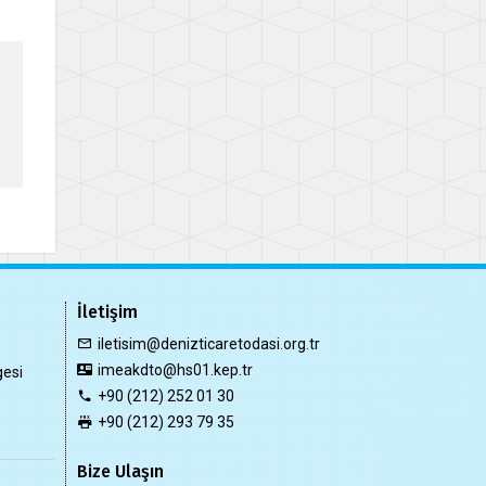
İletişim
iletisim@denizticaretodasi.org.tr
imeakdto@hs01.kep.tr
gesi
+90 (212) 252 01 30
+90 (212) 293 79 35
Bize Ulaşın