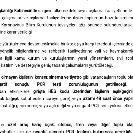
kanlığı Kabinesinde
salgının ülkemizdeki seyri, aşılama faaliyetlerinde
ik çalışmalar ve aşılama faaliyetlerine ilişkin toplumun bazı kesimler
e Koronavirüs Bilim Kurulunun tavsiyeleri göz önünde bulundurularak
ne karar verildiği,
e yürütülmeye devam edilmekle birlikte aşıya karşı tereddüt içerisinde 
yönelik bilgilendirme ve rehberlik faaliyetlerine vali ve kaymakaml
a ilgili kamu kurum ve kuruluşlarının, yerel yönetimlerin, sivil to
 katılımı ve desteğiyle geniş tabanlı çalışmaların yürütüleceği,
ı olmayan kişilerin
;
konser, sinema ve tiyatro
gibi vatandaşların toplu ol
gatif sonuçlu PCR
testi zorunluluğunun getirileceği
, 
dan etkinliklere
girişte HES kodu üzerinden
kişilerin aşılı/geçiri
arak bağışık kabul edilen süreye göre) veya
azami 48 saat önce yapıl
 hastalığı geçirmemiş veya aşılı değil veya negatif PCR testi yok ise etkin
erin
özel araç hariç uçak, otobüs, tren veya diğer toplu ula
eyahatler için de
negatif sonuçlu PCR testinin bulunması gerektiği