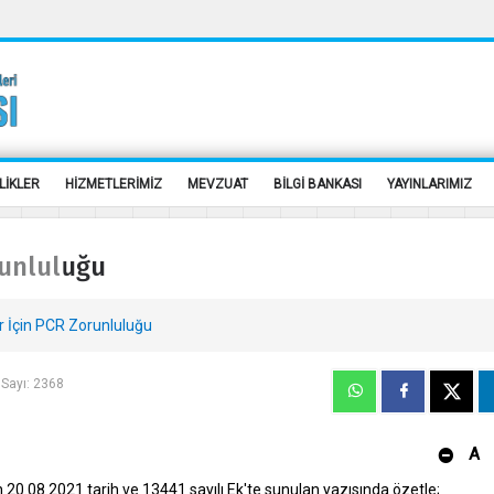
LİKLER
HİZMETLERİMİZ
MEVZUAT
BİLGİ BANKASI
YAYINLARIMIZ
runluluğu
r İçin PCR Zorunluluğu
Sayı: 2368
A
ün 20.08.2021 tarih ve 13441 sayılı Ek'te sunulan yazısında özetle;