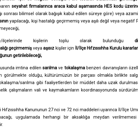
ibaren
seyahat firmalarınca araca kabul aşamasında HES kodu üzeri
ğı sonrası bilimsel olarak bağışık kabul edilen süreye göre) veya azam
sının
yapılacağı, kişi hastalığı geçirmemiş veya aşılı değil veya negatif
ilmeyeceği,
e/ilçelerinde kişilerin toplu olarak bulunduğu
d
alığı geçirmemiş
veya
aşısız
kişiler için
İl/İlçe Hıfzıssıhha Kurulu kararlar
unun getirilebileceği,
ltusunda imtina edilen
sarılma
ve
tokalaşma
benzeri davranışların özell
n görülmekte olduğu, kültürümüzün bir parçası olmakla birlikte salg
 tokalaşma/sarılma gibi faaliyetlerden bir müddet daha uzak durulmas
nelik çalışmaların vali ve kaymakamların koordinasyonunda sürdürül
i Hıfzıssıhha Kanununun 27 nci ve 72 nci maddeleri uyarınca İl/İlçe U
e alınacağı, uygulamada herhangi bir aksaklığa meydan verilmemes
r.