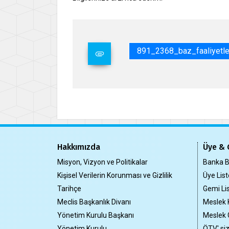
891_2368_baz_faaliyetle
Hakkımızda
Üye & 
Misyon, Vizyon ve Politikalar
Banka Bi
Kişisel Verilerin Korunması ve Gizlilik
Üye List
Tarihçe
Gemi Lis
Meclis Başkanlık Divanı
Meslek 
Yönetim Kurulu Başkanı
Meslek 
Yönetim Kurulu
ÖTV' si