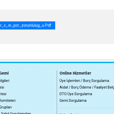
r_c_in_pcr_zorunlulug_u.pdf
Gemi
Online Hizmetler
lgileri
Üye İşlemleri / Borç Sorgulama
esi
Aidat / Borç Ödeme / Faaliyet Bel
tesi
DTO Üye Sorgulama
Komiteleri
Gemi Sorgulama
Grupları
z Yakıt Uygulamaları