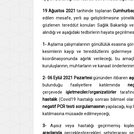
19 Ağustos 2021
tarihinde toplanan
Cumhurbaş
edilen mesafe, yerli aşı geliştirilmesine yönel
gözlenen tereddüt konuları Sağlık Bakanlığı v
alındığı ve aşağıdaki tedbirlerin hayata geçirilmesi
1-
Aşılama çalışmalarının gönüllülük esasına gör
kesimlerin kaygı ve tereddütlerini gidermeye 
koordinasyonunda ağırlık verileceği, bu amaçl
kuruluşlarının, muhtarların ve kanaat önderlerinin
2- 06 Eylül 2021 Pazartesi
gününden itibaren
aş
bulunduğu faaliyetlere katılımında
ne
çerçevede
işletmeciler/organizatörler
tarafın
hastalık
(Covid19 hastalığı sonrası bilimsel ol
negatif PCR testi sorgulamasının
yapılacağı, kişi
katılmasına müsaade edilmeyeceği,
3-
Aşısız veya hastalığı geçirmemiş kişil
araçlarıyla
gerçekleştirecekleri şehirlerarası s