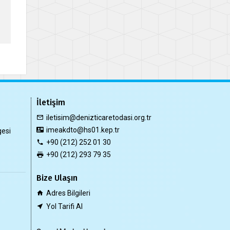
İletişim
iletisim@denizticaretodasi.org.tr
imeakdto@hs01.kep.tr
gesi
+90 (212) 252 01 30
+90 (212) 293 79 35
Bize Ulaşın
Adres Bilgileri
Yol Tarifi Al