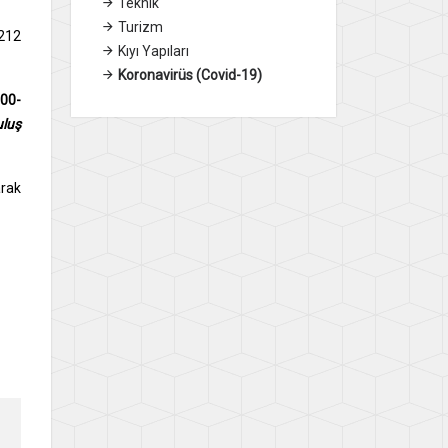
Teknik
Turizm
3212
Kıyı Yapıları
Koronavirüs (Covid-19)
.00-
uluş
arak