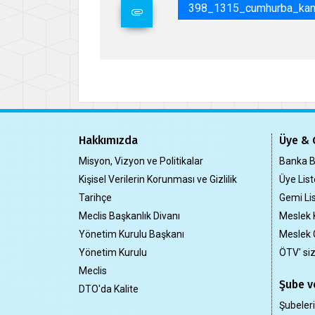
398_1315_cumhurba_kanl_
Hakkımızda
Üye & 
Misyon, Vizyon ve Politikalar
Banka Bi
Kişisel Verilerin Korunması ve Gizlilik
Üye List
Tarihçe
Gemi Lis
Meclis Başkanlık Divanı
Meslek 
Yönetim Kurulu Başkanı
Meslek 
Yönetim Kurulu
ÖTV' si
Meclis
Şube ve
DTO'da Kalite
Şubeler