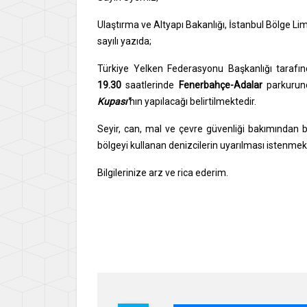
Ulaştırma ve Altyapı Bakanlığı, İstanbul Bölge 
sayılı yazıda;
Türkiye Yelken Federasyonu Başkanlığı tarafınd
19.30
saatlerinde
Fenerbahçe-Adalar
parkurun
Kupası"
nın yapılacağı belirtilmektedir.
Seyir, can, mal ve çevre güvenliği bakımından böl
bölgeyi kullanan denizcilerin uyarılması istenmek
Bilgilerinize arz ve rica ederim.
Say
İsme
Gene