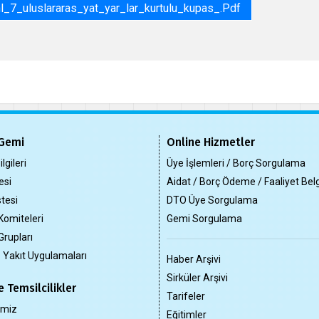
7_uluslararas_yat_yar_lar_kurtulu_kupas_.pdf
Gemi
Online Hizmetler
lgileri
Üye İşlemleri / Borç Sorgulama
esi
Aidat / Borç Ödeme / Faaliyet Bel
tesi
DTO Üye Sorgulama
Komiteleri
Gemi Sorgulama
Grupları
z Yakıt Uygulamaları
Haber Arşivi
Sirküler Arşivi
 Temsilcilikler
Tarifeler
imiz
Eğitimler