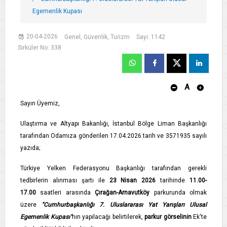
Egemenlik Kupası
20-04-2026
Genel, Güvenlik, Turizm
Sayı: 1142
Sirküler No: 338
A
Sayın Üyemiz,
Ulaştırma ve Altyapı Bakanlığı, İstanbul Bölge Liman Başkanlığı
tarafından Odamıza gönderilen 17.04.2026 tarih ve 3571935 sayılı
yazıda;
Türkiye Yelken Federasyonu Başkanlığı tarafından gerekli
tedbirlerin alınması şartı ile
23 Nisan 2026
tarihinde
11.00-
17.00
saatleri arasında
Çırağan-Arnavutköy
parkurunda olmak
üzere
"Cumhurbaşkanlığı 7. Uluslararası Yat Yarışları Ulusal
Egemenlik Kupası"
nın yapılacağı belirtilerek,
parkur görselinin
Ek'te